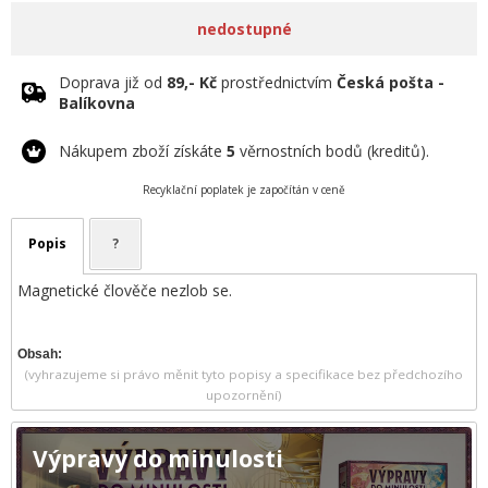
nedostupné
Doprava již od
89,- Kč
prostřednictvím
Česká pošta -
Balíkovna
Nákupem zboží získáte
5
věrnostních bodů (kreditů).
Recyklační poplatek je započítán v ceně
Popis
?
Magnetické člověče nezlob se.
Obsah:
(vyhrazujeme si právo měnit tyto popisy a specifikace bez předchozího
upozornění)
Výpravy do minulosti