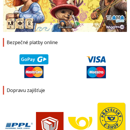
1
2
3
4
Bezpečné platby online
Dopravu zajišťuje