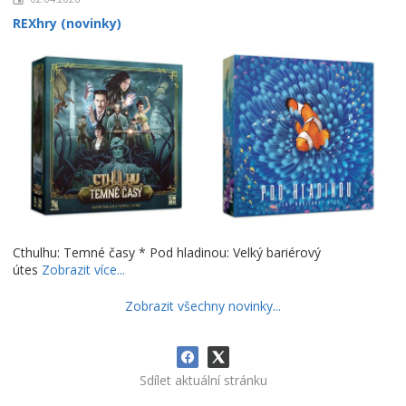
REXhry (novinky)
Cthulhu: Temné časy * Pod hladinou: Velký bariérový
útes
Zobrazit více...
Zobrazit všechny novinky...
Sdílet aktuální stránku