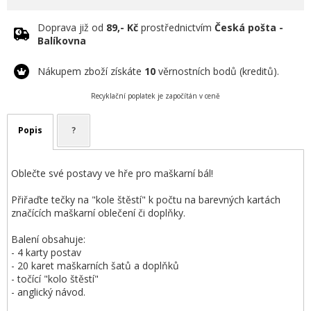
Doprava již od
89,- Kč
prostřednictvím
Česká pošta -
Balíkovna
Nákupem zboží získáte
10
věrnostních bodů (kreditů).
Recyklační poplatek je započítán v ceně
Popis
?
Oblečte své postavy ve hře pro maškarní bál!
Přiřaďte tečky na "kole štěstí" k počtu na barevných kartách
značících maškarní oblečení či doplňky.
Balení obsahuje:
- 4 karty postav
- 20 karet maškarních šatů a doplňků
- točící "kolo štěstí"
- anglický návod.