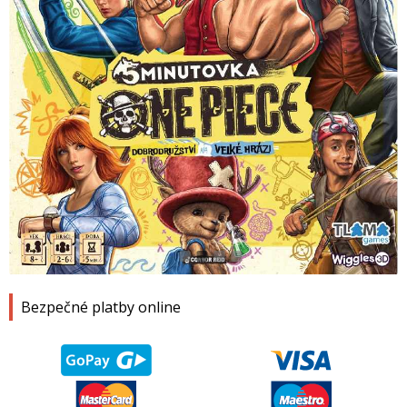
1
2
3
4
Bezpečné platby online