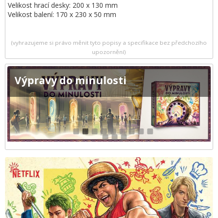
Velikost hrací desky: 200 x 130 mm
Velikost balení: 170 x 230 x 50 mm
(vyhrazujeme si právo měnit tyto popisy a specifikace bez předchozího
upozornění)
Výpravy do minulosti
1
2
3
4
5
6
7
8
9
10
11
12