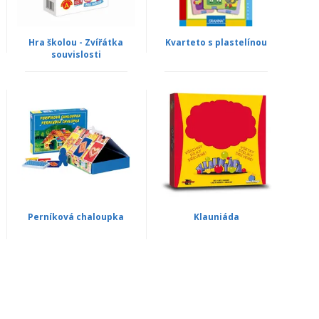
Hra školou - Zvířátka
Kvarteto s plastelínou
souvislosti
Perníková chaloupka
Klauniáda