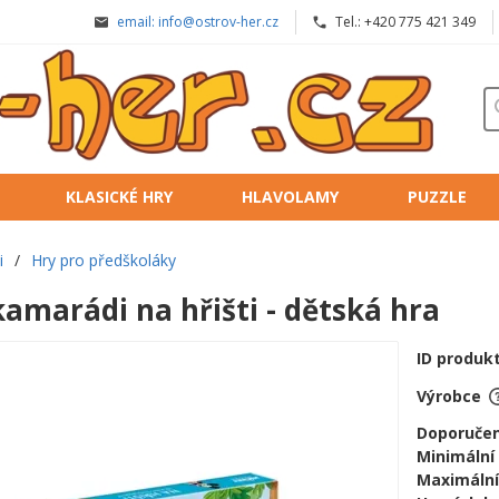
email: info@ostrov-her.cz
Tel.: +420 775 421 349
KLASICKÉ HRY
HLAVOLAMY
PUZZLE
i
/
Hry pro předškoláky
amarádi na hřišti - dětská hra
ID produk
Výrobce
Doporučen
Minimální
Maximální