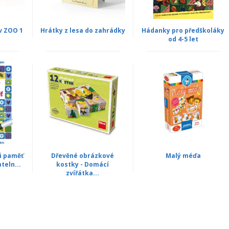
 v ZOO 1
Hrátky z lesa do zahrádky
Hádanky pro předškoláky
od 4-5 let
i paměť
Dřevěné obrázkové
Malý méďa
teln...
kostky - Domácí
zvířátka...