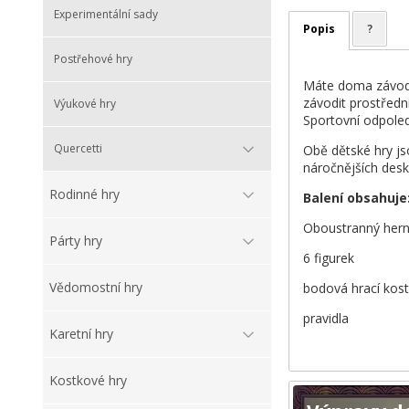
Experimentální sady
Popis
?
Postřehové hry
Máte doma závodní
závodit prostředn
Výukové hry
Sportovní odpoled
Quercetti
Obě dětské hry js
náročnějších desk
Rodinné hry
Balení obsahuje
Oboustranný hern
Párty hry
6 figurek
Vědomostní hry
bodová hrací kos
pravidla
Karetní hry
Kostkové hry