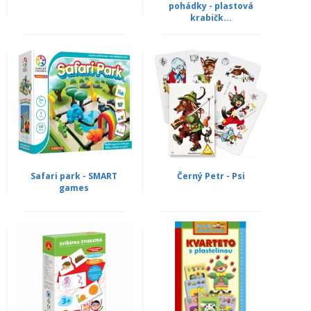
pohádky - plastová
krabičk...
Safari park - SMART
Černý Petr - Psi
games