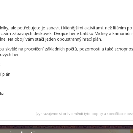
ky, ale potřebujete je zabavit i klidnějšími aktivitami, než lítáním 
ictvím zábavných deskovek. Dvojice her v balíčku Mickey a kamarádi n
ne. Na obojí vám stačí jeden oboustranný hrací plán.
ou skvělé na procvičení základních počtů, pozornosti a také schopnost
ových her.
:
í plán
tka
(vyhrazujeme si právo měnit tyto popisy a specifikace b