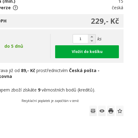
 (min.)
15
verze
česká
229,- Kč
DPH
ks
do 5 dnů
Vložit do košíku
ava již od
89,- Kč
prostřednictvím
Česká pošta -
íkovna
pem zboží získáte
9
věrnostních bodů (kreditů).
Recyklační poplatek je započítán v ceně