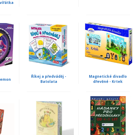
vířátka
Říkej a předváděj -
Magnetické divadlo
 Demon
Batolata
dřevěné - Krtek