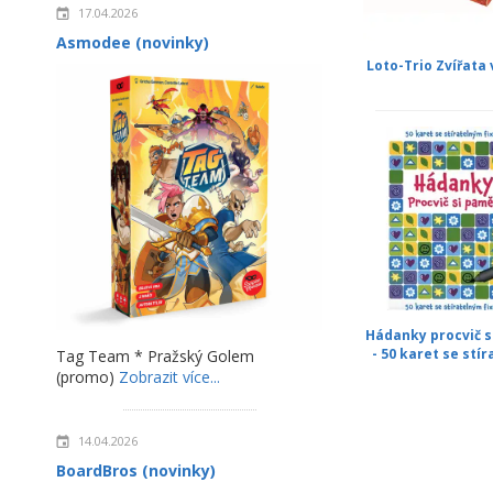
17.04.2026
Asmodee (novinky)
Loto-Trio Zvířata
Hádanky procvič s
- 50 karet se stíra
Tag Team * Pražský Golem
(promo)
Zobrazit více...
14.04.2026
BoardBros (novinky)