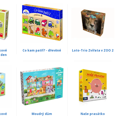
kové
Co kam patří? - dřevěné
Loto-Trio Zvířata v ZOO 2
 den
kové
Moudrý dům
Naše prasátko