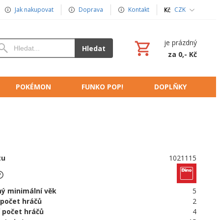
Jak nakupovat
Doprava
Kontakt
CZK
je prázdný
Hledat
za 0,- Kč
POKÉMON
FUNKO POP!
DOPLŇKY
tu
1021115
ý minimální věk
5
 počet hráčů
2
 počet hráčů
4