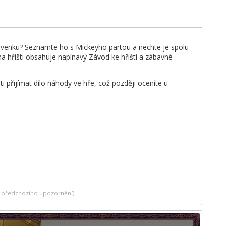
po venku? Seznamte ho s Mickeyho partou a nechte je spolu
a hřišti obsahuje napínavý Závod ke hřišti a zábavné
i přijímat dílo náhody ve hře, což později oceníte u
ez předchozího upozornění)