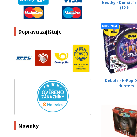
kostky - Domácí z
(12 k...
NOVINKA
Dopravu zajišťuje
Dobble - K-Pop
Hunters
Novinky