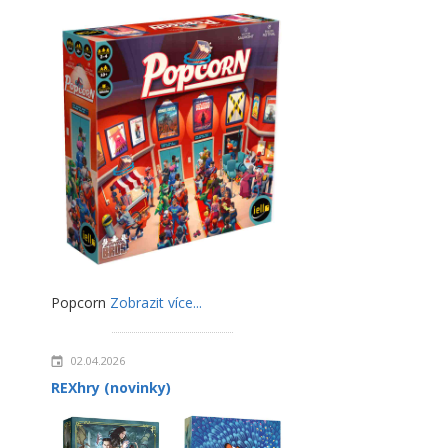
Popcorn
Zobrazit více...
02.04.2026
REXhry (novinky)