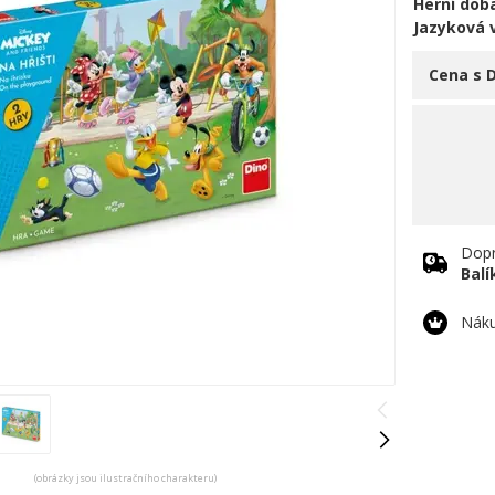
Herní doba
Jazyková 
Cena s 
Dopr
Bal
Náku
(obrázky jsou ilustračního charakteru)