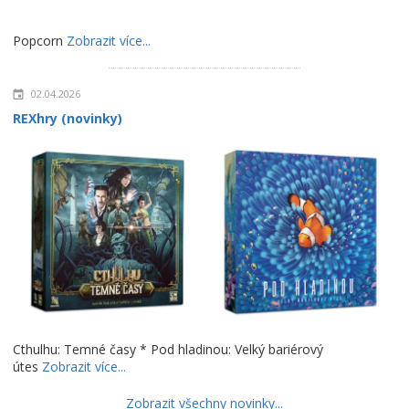
Popcorn
Zobrazit více...
02.04.2026
REXhry (novinky)
Cthulhu: Temné časy * Pod hladinou: Velký bariérový
útes
Zobrazit více...
Zobrazit všechny novinky...