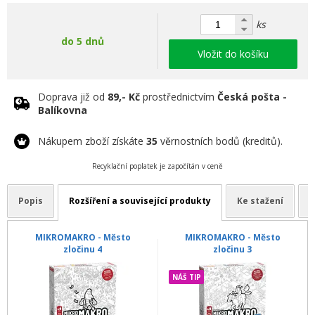
ks
do 5 dnů
Vložit do košíku
Doprava již od
89,- Kč
prostřednictvím
Česká pošta -
Balíkovna
Nákupem zboží získáte
35
věrnostních bodů (kreditů).
Recyklační poplatek je započítán v ceně
Popis
Rozšíření a související produkty
Ke stažení
MIKROMAKRO - Město
MIKROMAKRO - Město
zločinu 4
zločinu 3
NÁŠ TIP