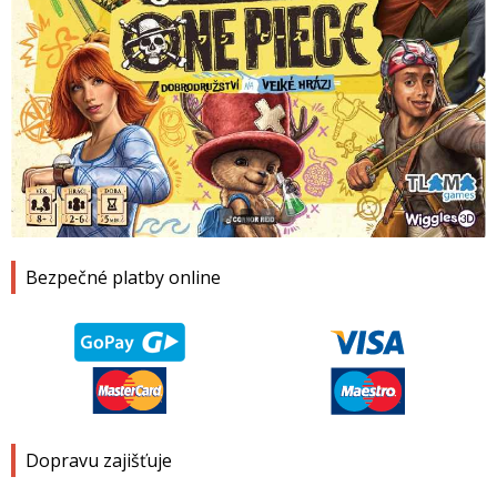
1
2
3
4
Bezpečné platby online
Dopravu zajišťuje