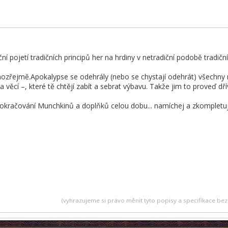
ní pojetí tradičních principů her na hrdiny v netradiční podobě tradiční
zřejmě.Apokalypse se odehrály (nebo se chystají odehrát) všechny mysl
 a věcí –, které tě chtějí zabít a sebrat výbavu. Takže jim to proveď dří
račování Munchkinů a doplňků celou dobu... namíchej a zkompletuj j
(vyhrazujeme si právo měnit tyto popisy a specifikace b