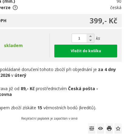
 (min.)
90
verze
česká
399,- Kč
DPH
ks
skladem
Vložit do košíku
pokládané doručení tohoto zboží při objednání je
za 4 dny
.2026
v
úterý
ava již od
89,- Kč
prostřednictvím
Česká pošta -
íkovna
pem zboží získáte
15
věrnostních bodů (kreditů).
Recyklační poplatek je započítán v ceně