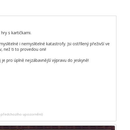
 hry s kartičkami.
itelné i nemyslitelné katastrofy. Jsi ostřílený přeživší ve
v, než ti to provedou oni!
e pro úplně nejzábavnější výpravu do jeskyně!
ez předchozího upozornění)