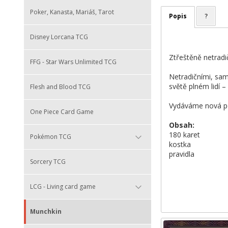
Poker, Kanasta, Mariáš, Tarot
Popis
?
Disney Lorcana TCG
Ztřeštěně netradič
FFG - Star Wars Unlimited TCG
Netradičními, samo
světě plném lidí –
Flesh and Blood TCG
Vydáváme nová pok
One Piece Card Game
Obsah:
180 karet
Pokémon TCG
kostka
pravidla
Sorcery TCG
LCG - Living card game
Munchkin