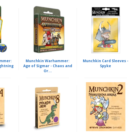
ammer:
Munchkin Warhammer:
Munchkin Card Sleeves -
ightning
Age of Sigmar - Chaos and
Spyke
Or...