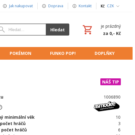
Jak nakupovat
Doprava
Kontakt
CZK
je prázdný
Hledat
za 0,- Kč
POKÉMON
FUNKO POP!
DOPLŇKY
NÁŠ TIP
tu
1006890
ý minimální věk
10
 počet hráčů
3
 počet hráčů
6