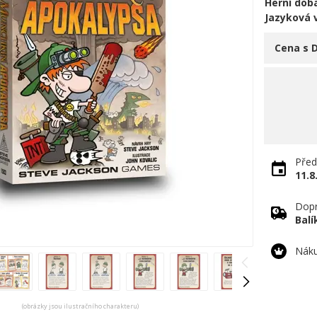
Herní doba
Jazyková 
Cena s 
Před
11.8
Dopr
Bal
Náku
(obrázky jsou ilustračního charakteru)