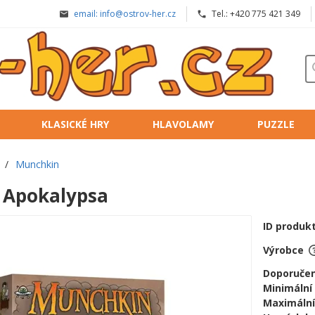
email: info@ostrov-her.cz
Tel.: +420 775 421 349
KLASICKÉ HRY
HLAVOLAMY
PUZZLE
/
Munchkin
 Apokalypsa
ID produk
Výrobce
Doporučen
Minimální
Maximální