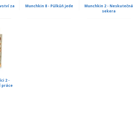
vství za
Munchkin 8 - Půlkůň jede
Munchkin 2 - Neskutečná
sekera
i 2 -
 práce