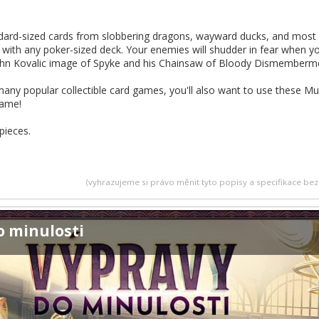
dard-sized cards from slobbering dragons, wayward ducks, and most 
 with any poker-sized deck. Your enemies will shudder in fear when yo
John Kovalic image of Spyke and his Chainsaw of Bloody Dismemberm
any popular collectible card games, you'll also want to use these 
Game!
pieces.
(vyhrazujeme si právo měnit tyto popisy a specifikace b
o minulosti