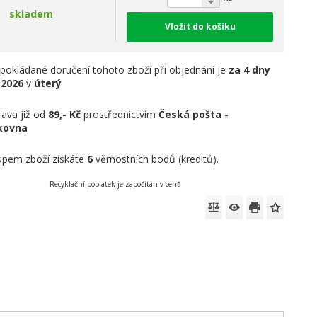
skladem
Vložit do košíku
pokládané doručení tohoto zboží při objednání je
za 4 dny
.2026
v
úterý
ava již od
89,- Kč
prostřednictvím
Česká pošta -
íkovna
pem zboží získáte
6
věrnostních bodů (kreditů).
Recyklační poplatek je započítán v ceně