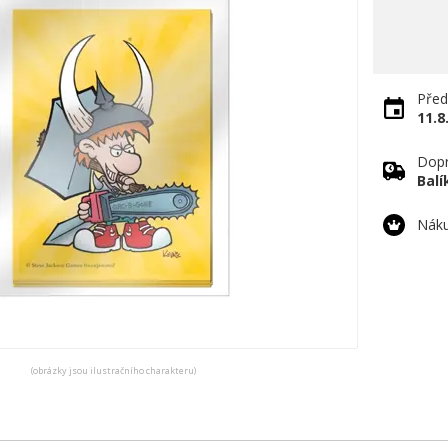
Před
11.8
Dopr
Bal
Náku
(obrázky jsou ilustračního charakteru)