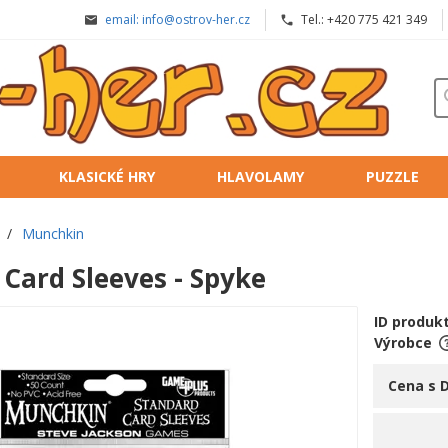
email: info@ostrov-her.cz
Tel.: +420 775 421 349
KLASICKÉ HRY
HLAVOLAMY
PUZZLE
/
Munchkin
Card Sleeves - Spyke
ID produk
Výrobce
Cena s 