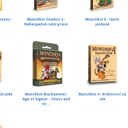
eeves -
Munchkin Zombíci 2 -
Munchkin 6 - Ujeté
Nebezpečně ruční práce
jeskyně
ůň jede
Munchkin Warhammer:
Munchkin 4 - Království za
Age of Sigmar - Chaos and
oře
Or...