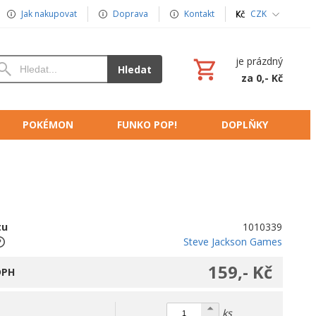
Jak nakupovat
Doprava
Kontakt
CZK
je prázdný
Hledat
za 0,- Kč
POKÉMON
FUNKO POP!
DOPLŇKY
tu
1010339
Steve Jackson Games
159,- Kč
DPH
ks