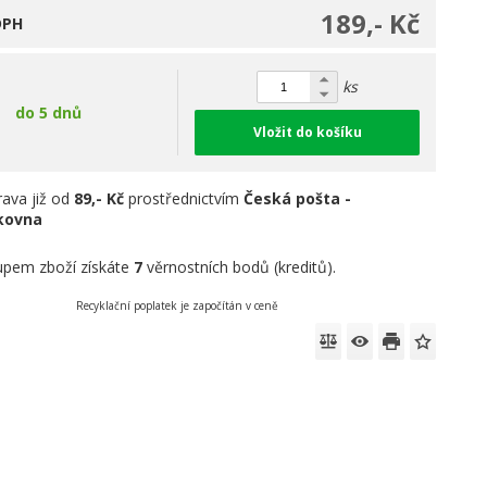
189,- Kč
DPH
ks
do 5 dnů
Vložit do košíku
ava již od
89,- Kč
prostřednictvím
Česká pošta -
íkovna
pem zboží získáte
7
věrnostních bodů (kreditů).
Recyklační poplatek je započítán v ceně