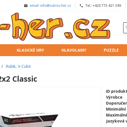
email: info@ostrov-her.cz
Tel.: +420 775 421 349
KLASICKÉ HRY
HLAVOLAMY
PUZZLE
/
Rubik, V-Cube
x2 Classic
ID produk
Výrobce
Doporučen
Minimální
Maximální
Jazyková 