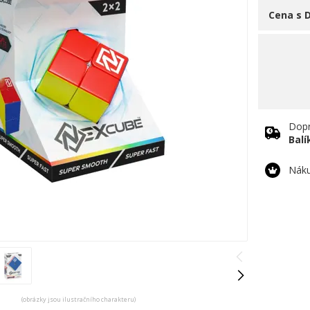
Cena s 
Dopr
Bal
Náku
(obrázky jsou ilustračního charakteru)