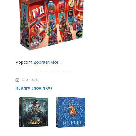
Popcorn
Zobrazit více...
02.04.2026
REXhry (novinky)