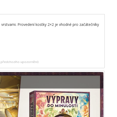
 vrstvami. Provedení kostky 2×2 je vhodné pro začátečníky
ez předchozího upozornění)