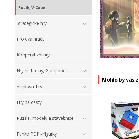
Rubik, V-Cube
Strategické hry
Pro dva hráče
Kooperativní hry
Hry na hrdiny, Gamebook
Mohlo by vás 
Venkovní hry
Hry na cesty
Puzzle, modely a stavebnice
Funko POP - figurky