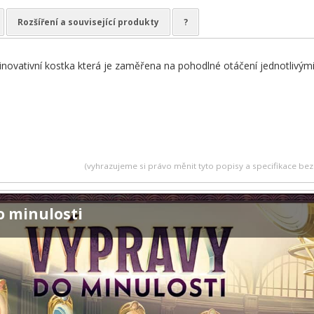
Rozšíření a související produkty
?
novativní kostka která je zaměřena na pohodlné otáčení jednotlivými
(vyhrazujeme si právo měnit tyto popisy a specifikace b
o minulosti