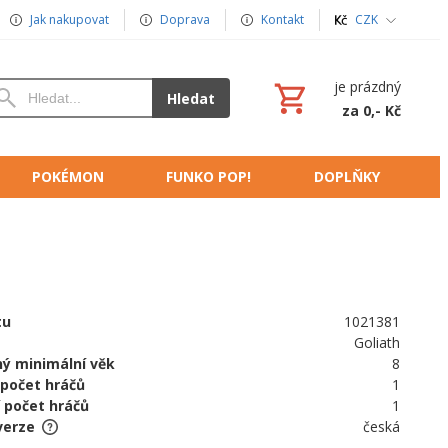
Jak nakupovat
Doprava
Kontakt
CZK
je prázdný
Hledat
za 0,- Kč
POKÉMON
FUNKO POP!
DOPLŇKY
tu
1021381
Goliath
ý minimální věk
8
 počet hráčů
1
 počet hráčů
1
verze
česká