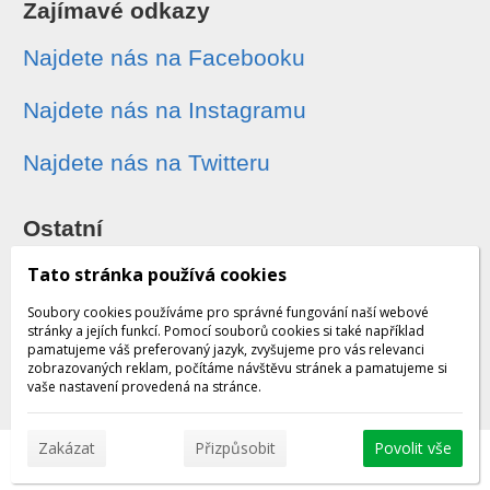
Zajímavé odkazy
Najdete nás na Facebooku
Najdete nás na Instagramu
Najdete nás na Twitteru
Ostatní
Sledování zásilek
Tato stránka používá cookies
Soubory cookies používáme pro správné fungování naší webové
Dárkové poukazy
stránky a jejích funkcí. Pomocí souborů cookies si také například
pamatujeme váš preferovaný jazyk, zvyšujeme pro vás relevanci
zobrazovaných reklam, počítáme návštěvu stránek a pamatujeme si
Obchodní podmínky - archiv
vaše nastavení provedená na stránce.
Zakázat
Přizpůsobit
Povolit vše
© 2026 WEXBO |
www.wexbo.com
|
Přihlásit