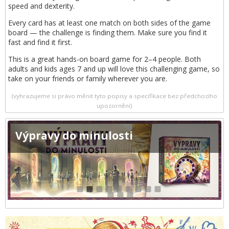
speed and dexterity.
Every card has at least one match on both sides of the game
board — the challenge is finding them. Make sure you find it
fast and find it first.
This is a great hands-on board game for 2–4 people. Both
adults and kids ages 7 and up will love this challenging game, so
take on your friends or family wherever you are.
(vyhrazujeme si právo měnit tyto popisy a specifikace bez předchozího
upozornění)
Výpravy do minulosti
1
2
3
4
5
6
7
8
9
10
11
12