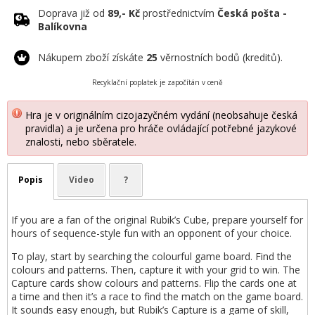
Doprava již od
89,- Kč
prostřednictvím
Česká pošta -
Balíkovna
Nákupem zboží získáte
25
věrnostních bodů (kreditů).
Recyklační poplatek je započítán v ceně
Hra je v originálním cizojazyčném vydání (neobsahuje česká
pravidla) a je určena pro hráče ovládající potřebné jazykové
znalosti, nebo sběratele.
Popis
Video
?
If you are a fan of the original Rubik’s Cube, prepare yourself for
hours of sequence-style fun with an opponent of your choice.
To play, start by searching the colourful game board. Find the
colours and patterns. Then, capture it with your grid to win. The
Capture cards show colours and patterns. Flip the cards one at
a time and then it’s a race to find the match on the game board.
It sounds easy enough, but Rubik’s Capture is a game of skill,