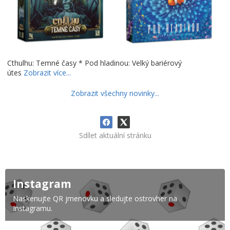
Cthulhu: Temné časy * Pod hladinou: Velký bariérový
útes
Zobrazit více...
Zobrazit všechny novinky...
Sdílet aktuální stránku
Instagram
Naskenujte QR jmenovku a sledujte ostrovher na
Instagramu.