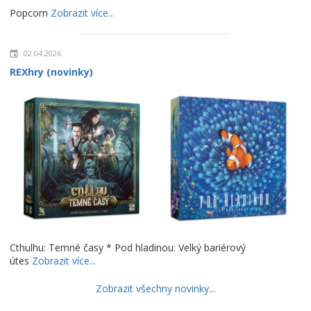
Popcorn
Zobrazit více...
02.04.2026
REXhry (novinky)
Cthulhu: Temné časy * Pod hladinou: Velký bariérový
útes
Zobrazit více...
Zobrazit všechny novinky...