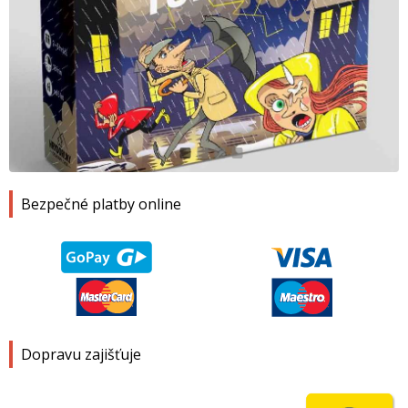
1
2
3
4
Bezpečné platby online
Dopravu zajišťuje