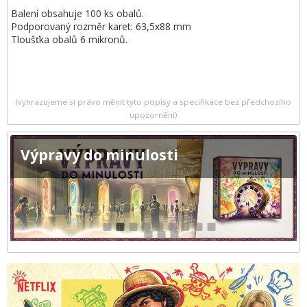
Balení obsahuje 100 ks obalů.
Podporovaný rozměr karet: 63,5x88 mm
Tloušťka obalů 6 mikronů.
(vyhrazujeme si právo měnit tyto popisy a specifikace bez předchozího
upozornění)
Výpravy do minulosti
1
2
3
4
5
6
7
8
9
10
11
12