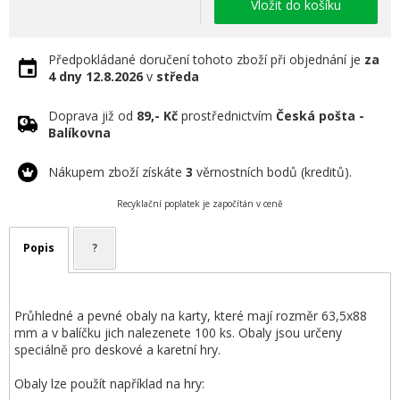
Vložit do košíku
Předpokládané doručení tohoto zboží při objednání je
za
4 dny
12.8.2026
v
středa
Doprava již od
89,- Kč
prostřednictvím
Česká pošta -
Balíkovna
Nákupem zboží získáte
3
věrnostních bodů (kreditů).
Recyklační poplatek je započítán v ceně
Popis
?
Průhledné a pevné obaly na karty, které mají rozměr 63,5x88
mm a v balíčku jich nalezenete 100 ks. Obaly jsou určeny
speciálně pro deskové a karetní hry.
Obaly lze použít například na hry: