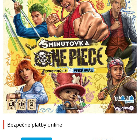
1
2
3
4
Bezpečné platby online