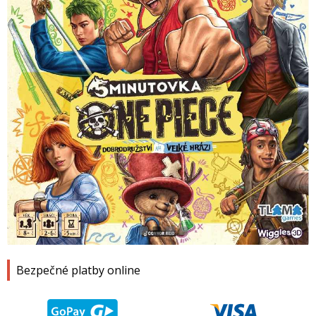
1
2
3
4
Bezpečné platby online