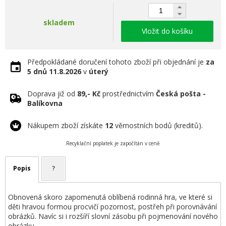
skladem
Vložit do košíku
Předpokládané doručení tohoto zboží při objednání je
za
5 dnů
11.8.2026
v
úterý
Doprava již od
89,- Kč
prostřednictvím
Česká pošta -
Balíkovna
Nákupem zboží získáte
12
věrnostních bodů (kreditů).
Recyklační poplatek je započítán v ceně
Popis
?
Obnovená skoro zapomenutá oblíbená rodinná hra, ve které si
děti hravou formou procvičí pozornost, postřeh při porovnávání
obrázků. Navíc si i rozšíří slovní zásobu při pojmenování nového
obrázku.