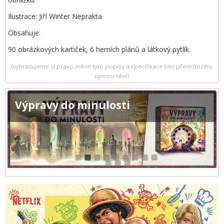
Ilustrace: Jiří Winter Neprakta
Obsahuje:
90 obrázkových kartiček, 6 herních plánů a látkový pytlík.
(vyhrazujeme si právo měnit tyto popisy a specifikace bez předchozího
upozornění)
Výpravy do minulosti
1
2
3
4
5
6
7
8
9
10
11
12