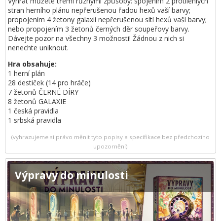
Vyhrát můžete třemi různými způsoby: spojením 2 protilehlých
stran herního plánu nepřerušenou řadou hexů vaší barvy;
propojením 4 žetony galaxií nepřerušenou sítí hexů vaší barvy;
nebo propojením 3 žetonů černých děr soupeřovy barvy.
Dávejte pozor na všechny 3 možnosti! Žádnou z nich si
nenechte uniknout.
Hra obsahuje:
1 herní plán
28 destiček (14 pro hráče)
7 žetonů ČERNÉ DÍRY
8 žetonů GALAXIE
1 česká pravidla
1 srbská pravidla
(vyhrazujeme si právo měnit tyto popisy a specifikace bez předchozího
upozornění)
Výpravy do minulosti