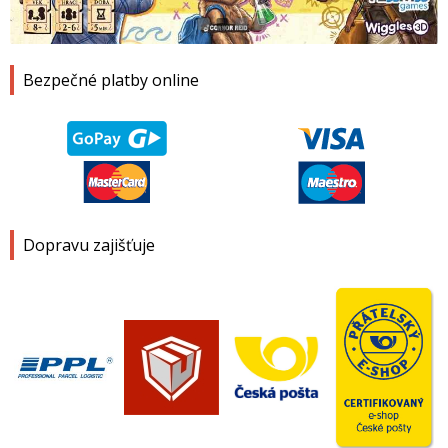
1
2
3
4
Bezpečné platby online
Dopravu zajišťuje