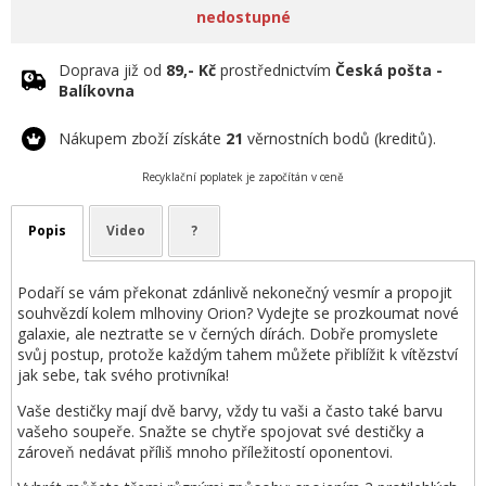
nedostupné
Doprava již od
89,- Kč
prostřednictvím
Česká pošta -
Balíkovna
Nákupem zboží získáte
21
věrnostních bodů (kreditů).
Recyklační poplatek je započítán v ceně
Popis
Video
?
Podaří se vám překonat zdánlivě nekonečný vesmír a propojit
souhvězdí kolem mlhoviny Orion? Vydejte se prozkoumat nové
galaxie, ale neztraťte se v černých dírách. Dobře promyslete
svůj postup, protože každým tahem můžete přiblížit k vítězství
jak sebe, tak svého protivníka!
Vaše destičky mají dvě barvy, vždy tu vaši a často také barvu
vašeho soupeře. Snažte se chytře spojovat své destičky a
zároveň nedávat příliš mnoho příležitostí oponentovi.