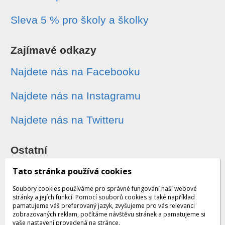
Sleva 5 % pro školy a školky
Zajímavé odkazy
Najdete nás na Facebooku
Najdete nás na Instagramu
Najdete nás na Twitteru
Ostatní
Sledování zásilek
Tato stránka používá cookies
Soubory cookies používáme pro správné fungování naší webové
Dárkové poukazy
stránky a jejích funkcí. Pomocí souborů cookies si také například
pamatujeme váš preferovaný jazyk, zvyšujeme pro vás relevanci
zobrazovaných reklam, počítáme návštěvu stránek a pamatujeme si
Obchodní podmínky - archiv
vaše nastavení provedená na stránce.