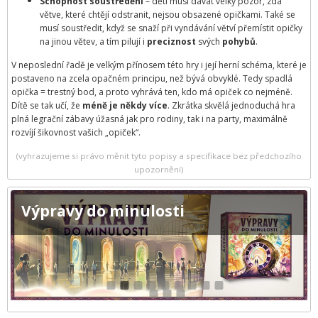
Schopnost soustředění
– děti musí dávat velký pozor, zda
větve, které chtějí odstranit, nejsou obsazené opičkami. Také se
musí soustředit, když se snaží při vyndávání větví přemístit opičky
na jinou větev, a tím pilují i
preciznost
svých
pohybů
.
V neposlední řadě je velkým přínosem této hry i její herní schéma, které je
postaveno na zcela opačném principu, než bývá obvyklé. Tedy spadlá
opička = trestný bod, a proto vyhrává ten, kdo má opiček co nejméně.
Dítě se tak učí, že
méně je někdy více
. Zkrátka skvělá jednoduchá hra
plná legrační zábavy úžasná jak pro rodiny, tak i na party, maximálně
rozvíjí šikovnost vašich „opiček“.
(vyhrazujeme si právo měnit tyto popisy a specifikace bez předchozího
upozornění)
Výpravy do minulosti
1
2
3
4
5
6
7
8
9
10
11
12