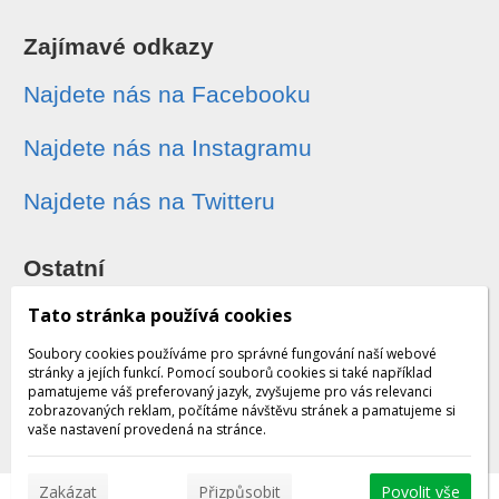
Zajímavé odkazy
Najdete nás na Facebooku
Najdete nás na Instagramu
Najdete nás na Twitteru
Ostatní
Sledování zásilek
Tato stránka používá cookies
Soubory cookies používáme pro správné fungování naší webové
Dárkové poukazy
stránky a jejích funkcí. Pomocí souborů cookies si také například
pamatujeme váš preferovaný jazyk, zvyšujeme pro vás relevanci
zobrazovaných reklam, počítáme návštěvu stránek a pamatujeme si
Obchodní podmínky - archiv
vaše nastavení provedená na stránce.
Zakázat
Přizpůsobit
Povolit vše