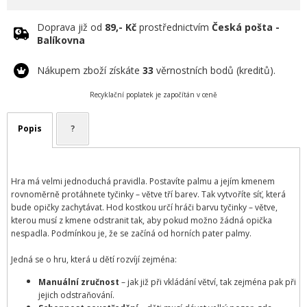
Doprava již od
89,- Kč
prostřednictvím
Česká pošta -
Balíkovna
Nákupem zboží získáte
33
věrnostních bodů (kreditů).
Recyklační poplatek je započítán v ceně
Popis
?
Hra má velmi jednoduchá pravidla. Postavíte palmu a jejím kmenem
rovnoměrně protáhnete tyčinky – větve tří barev.
Tak vytvoříte síť, která
bude opičky zachytávat. Hod kostkou určí hráči barvu tyčinky – větve,
kterou musí z kmene odstranit tak, aby pokud možno žádná opička
nespadla. Podmínkou je, že se začíná od horních pater palmy.
Jedná se o hru, která u dětí rozvíjí zejména:
Manuální zručnost
– jak již při vkládání větví, tak zejména pak při
jejich odstraňování.