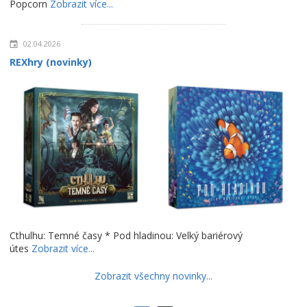
Popcorn
Zobrazit více...
02.04.2026
REXhry (novinky)
Cthulhu: Temné časy * Pod hladinou: Velký bariérový
útes
Zobrazit více...
Zobrazit všechny novinky...