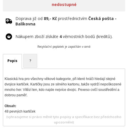
nedostupné
Doprava již od
89,- Kč
prostřednictvím
Česká pošta -
Balíkovna
Nákupem zboží získáte
4
věrnostních bodů (kreditů).
Recyklační poplatek je započítán v ceně
Popis
?
Klasická hra pro všechny věkové kategorie, při které hráči hledají stejné
dvojice kartiček. Kartičky jsou ze silného kartonu, takže vydrží nepoškozené
mnoho her. Vítězí ten, kdo najde nejvíce dvojic. Pexeso cvičí soustředění a
dobrou paměť.
Obsah:
48 pevných kartiček
(vyhrazujeme si právo měnit tyto popisy a specifikace bez předchozího
upozornění)