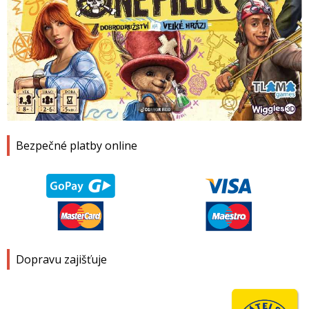
1
2
3
4
Bezpečné platby online
Dopravu zajišťuje