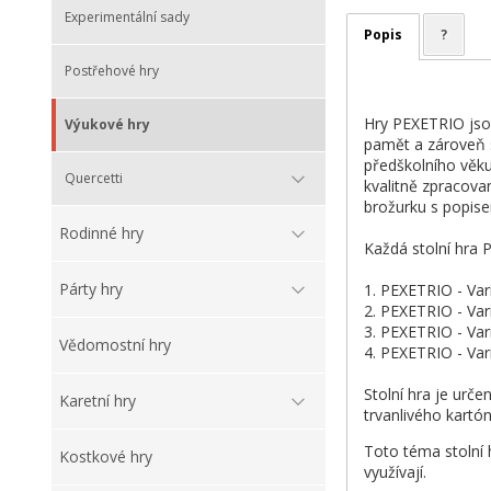
Experimentální sady
Popis
?
Postřehové hry
Hry PEXETRIO jsou
Výukové hry
pamět a zároveň si
předškolního věku 
Quercetti
kvalitně zpracova
brožurku s popise
Rodinné hry
Každá stolní hra 
Párty hry
1. PEXETRIO - Var
2. PEXETRIO - Var
3. PEXETRIO - Var
Vědomostní hry
4. PEXETRIO - Var
Stolní hra je urče
Karetní hry
trvanlivého kartón
Toto téma stolní h
Kostkové hry
využívají.