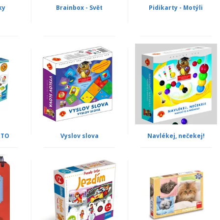
ky
Brainbox - Svět
Pidikarty - Motýli
OTO
Vyslov slova
Navlékej, nečekej!