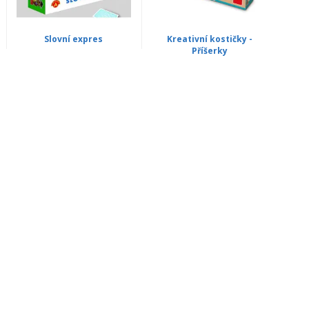
Slovní expres
Kreativní kostičky -
Příšerky