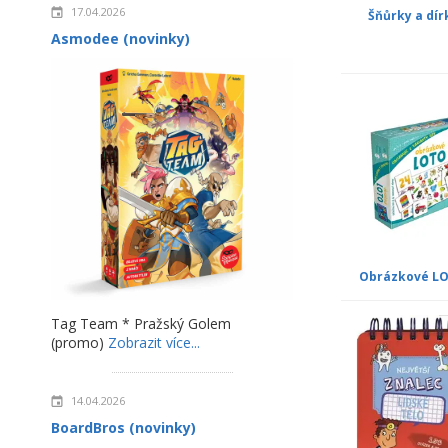
17.04.2026
Šňůrky a dír
Asmodee (novinky)
Obrázkové L
Tag Team * Pražský Golem
(promo)
Zobrazit více...
14.04.2026
BoardBros (novinky)