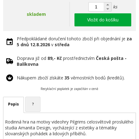
ks
skladem
Vložit do košíku
Předpokládané doručení tohoto zboží při objednání je
za
5 dnů
12.8.2026
v
středa
Doprava již od
89,- Kč
prostřednictvím
Česká pošta -
Balíkovna
Nákupem zboží získáte
35
věrnostních bodů (kreditů).
Recyklační poplatek je započítán v ceně
Popis
?
Rodinná hra na motivy videohry Pilgrims celosvětově proslulého
studia Amanita Design, vycházející z estetiky a tématiky
slovanských pohádek a lidových příběhů.