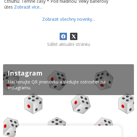
Cthulhu: Temné časy * Pod hladinou: Velký bariérový
útes
Zobrazit více...
Zobrazit všechny novinky...
Sdílet aktuální stránku
Instagram
Naskenujte QR jmenovku a sledujte ostrovher na
Instagramu.