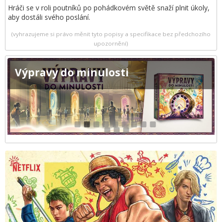
Hráči se v roli poutníků po pohádkovém světě snaží plnit úkoly,
aby dostáli svého poslání.
(vyhrazujeme si právo měnit tyto popisy a specifikace bez předchozího
upozornění)
Výpravy do minulosti
1
2
3
4
5
6
7
8
9
10
11
12