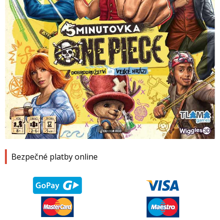
1
2
3
4
Bezpečné platby online