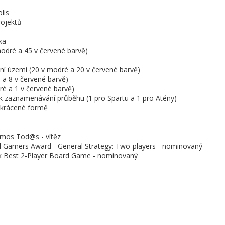
lis
projektů
ka
odré a 45 v červené barvě)
ní území (20 v modré a 20 v červené barvě)
é a 8 v červené barvě)
ré a 1 v červené barvě)
 k zaznamenávání průběhu (1 pro Spartu a 1 pro Atény)
 zkrácené formě
mos Tod@s - vítěz
l Gamers Award - General Strategy: Two-players - nominovaný
 Best 2-Player Board Game - nominovaný