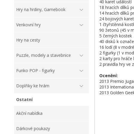
40 karet událostí
18 hracích dílků po
Hry na hrdiny, Gamebook
14 hracích dílků 
24 bojových karet
1 čtyřstěnná kost
Venkovní hry
90 žetonů (45 v m
5 černých kostek
Hry na cesty
40 disků k označe
16 lodí (8 v modr
2 figurky (1 v mod
Puzzle, modely a stavebnice
2 karty pro hráče
2 pravidla hry ve
Funko POP - figurky
Ocenění:
2013 Premio Juga
Doplňky ke hrám
2013 Internationa
2013 Golden Geek
Ostatní
Akční nabídka
Dárkové poukazy