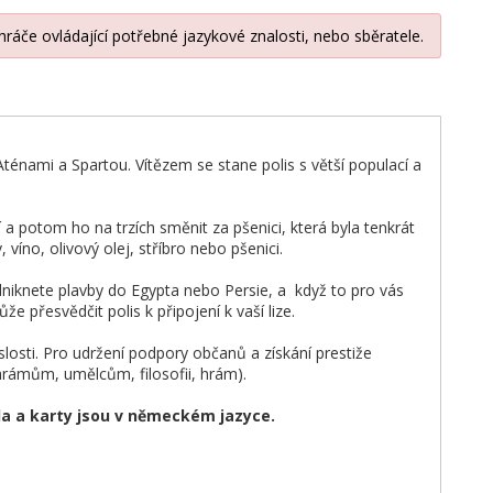
hráče ovládající potřebné jazykové znalosti, nebo sběratele.
Aténami a Spartou. Vítězem se stane polis s větší populací a
ží a potom ho na trzích směnit za pšenici, která byla tenkrát
 víno, olivový olej, stříbro nebo pšenici.
dniknete plavby do Egypta nebo Persie, a když to pro vás
přesvědčit polis k připojení k vaší lize.
losti. Pro udržení podpory občanů a získání prestiže
ámům, umělcům, filosofii, hrám).
la a karty jsou v německém jazyce.