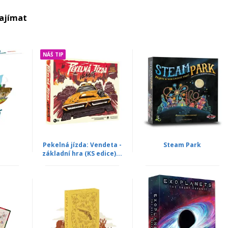
zajímat
NÁŠ TIP
Pekelná jízda: Vendeta -
Steam Park
základní hra (KS edice)...