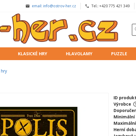
email: info@ostrov-her.cz
Tel.: +420 775 421 349
KLASICKÉ HRY
HLAVOLAMY
PUZZLE
 hry
ID produk
Výrobce
Doporučen
Minimální
Maximální
Herní doba
Jazyková 