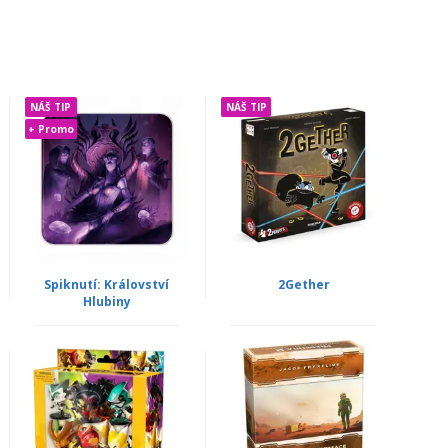
NÁŠ TIP
NÁŠ TIP
+ Promo
Spiknutí: Království
2Gether
Hlubiny