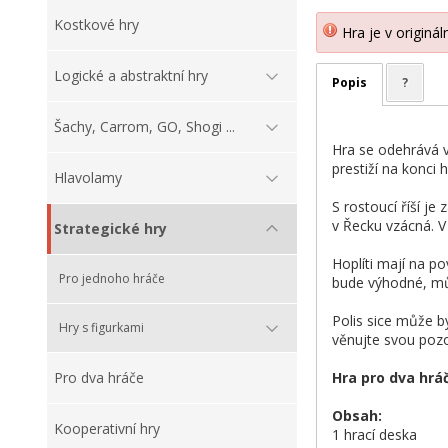
Kostkové hry
Hra je v originá
Logické a abstraktní hry
Popis
?
Šachy, Carrom, GO, Shogi ...
Hra se odehrává v
prestiží na konci h
Hlavolamy
S rostoucí říší je
v Řecku vzácná. V 
Strategické hry
Hoplíti mají na p
Pro jednoho hráče
bude výhodné, můž
Polis sice může b
Hry s figurkami
věnujte svou poz
Hra pro dva hrá
Pro dva hráče
Obsah:
Kooperativní hry
1 hrací deska