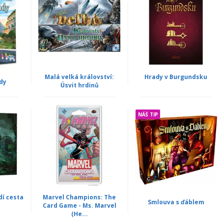
Malá velká království:
Hrady v Burgundsku
dy
Úsvit hrdinů
NÁŠ TIP
dí cesta
Marvel Champions: The
Smlouva s ďáblem
Card Game - Ms. Marvel
(He...