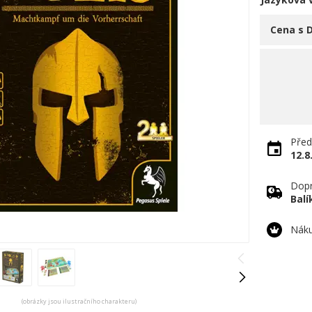
Cena s 
Před
12.8
Dopr
Bal
Náku
(obrázky jsou ilustračního charakteru)