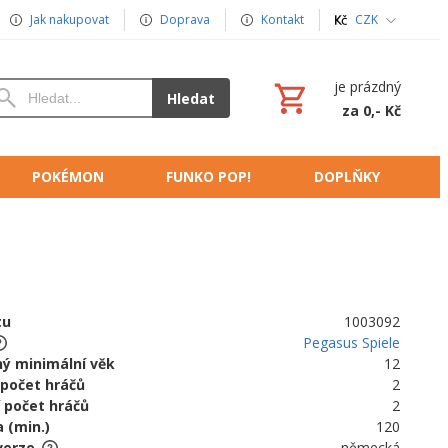
Jak nakupovat
Doprava
Kontakt
CZK
je prázdný
Hledat
za 0,- Kč
POKÉMON
FUNKO POP!
DOPLŇKY
tu
1003092
Pegasus Spiele
ý minimální věk
12
 počet hráčů
2
 počet hráčů
2
 (min.)
120
verze
německá