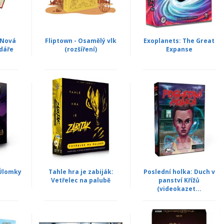
- Nová
Fliptown - Osamělý vlk
Exoplanets: The Great
dáře
(rozšíření)
Expanse
 Úlomky
Tahle hra je zabiják:
Poslední holka: Duch v
Vetřelec na palubě
panství Křížů
(videokazet...