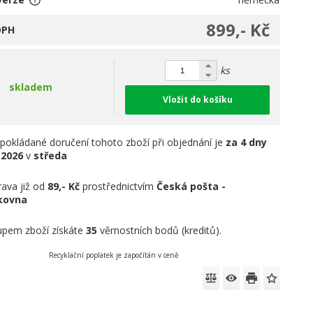
899,- Kč
DPH
ks
skladem
Vložit do košíku
pokládané doručení tohoto zboží při objednání je
za 4 dny
.2026
v
středa
ava již od
89,- Kč
prostřednictvím
Česká pošta -
íkovna
pem zboží získáte
35
věrnostních bodů (kreditů).
Recyklační poplatek je započítán v ceně