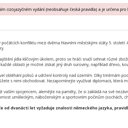
lním cizojazyčném vydání (neobsahuje česká pravidla) a je určena pro 
 počátcích konfliktu mezi dvěma hlavními městskými státy 5. století: 
ry.
 zajištění jídla klíčovým úkolem, proto se hráči snaží sehnat různé zbo
každé oblasti je možné získat jiný druh suroviny, například dřevo, kov,
ovel obléhání polisů a udržení kontroly nad územím. Díky trirémám po
ete s nimi obchodovat. Nezapomínejte využívat diplomacii, která může 
ýt vaším spojencem, alemějte na paměty, že si zakládá na své nezávis
ornost uměleckým, náboženským a sportovním počinům (sochách, chr
če od dvanácti let vyžaduje znalosti německého jazyka, pravid