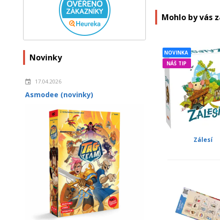
Mohlo by vás 
NOVINKA
Novinky
NÁŠ TIP
17.04.2026
Asmodee (novinky)
Zálesí