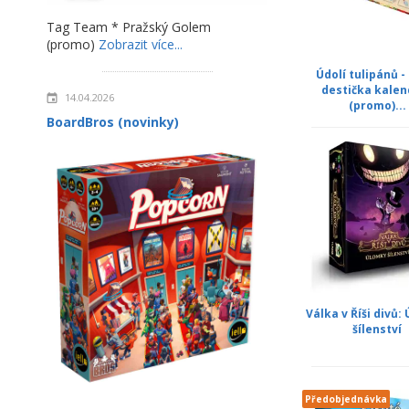
Tag Team * Pražský Golem
(promo)
Zobrazit více...
Údolí tulipánů 
destička kalen
14.04.2026
(promo)...
BoardBros (novinky)
Válka v Říši divů:
šílenství
Předobjednávka