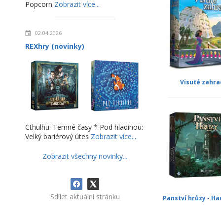
Popcorn
Zobrazit více...
02.04.2026
REXhry (novinky)
Visuté zahra
Cthulhu: Temné časy * Pod hladinou:
Velký bariérový útes
Zobrazit více...
Zobrazit všechny novinky...
Sdílet aktuální stránku
Panství hrůzy - Ha