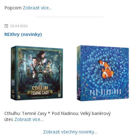
Popcorn
Zobrazit více...
02.04.2026
REXhry (novinky)
Cthulhu: Temné časy * Pod hladinou: Velký bariérový
útes
Zobrazit více...
Zobrazit všechny novinky...