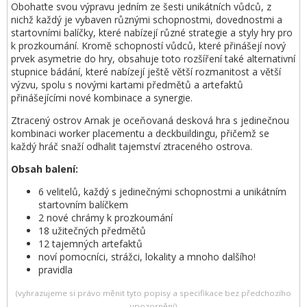
Obohaťte svou výpravu jedním ze šesti unikátních vůdců, z
nichž každý je vybaven různými schopnostmi, dovednostmi a
startovními balíčky, které nabízejí různé strategie a styly hry pro
k prozkoumání. Kromě schopností vůdců, které přinášejí nový
prvek asymetrie do hry, obsahuje toto rozšíření také alternativní
stupnice bádání, které nabízejí ještě větší rozmanitost a větší
výzvu, spolu s novými kartami předmětů a artefaktů
přinášejícími nové kombinace a synergie.
Ztracený ostrov Arnak je oceňovaná desková hra s jedinečnou
kombinaci worker placementu a deckbuildingu, přičemž se
každý hráč snaží odhalit tajemství ztraceného ostrova.
Obsah balení:
6 velitelů, každý s jedinečnými schopnostmi a unikátním
startovním balíčkem
2 nové chrámy k prozkoumání
18 užitečných předmětů
12 tajemných artefaktů
noví pomocníci, strážci, lokality a mnoho dalšího!
pravidla
(vyhrazujeme si právo měnit tyto popisy a specifikace bez předchozího
upozornění)