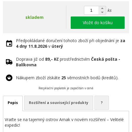
ks
skladem
Vložit do košíku
Předpokládané doručení tohoto zboží při objednání je
za
4 dny
11.8.2026
v
úterý
Doprava již od
89,- Kč
prostřednictvím
Česká pošta -
Balíkovna
Nákupem zboží získáte
25
věrnostních bodů (kreditů).
Recyklační poplatek je započítán v ceně
Popis
Rozšíření a související produkty
?
Vraťte se na tajemný ostrov Arnak v novém rozšíření – Velitelé
expedic!