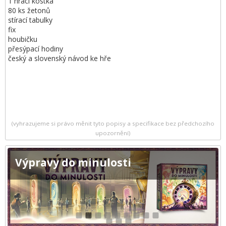
1 hrací kostka
80 ks žetonů
stírací tabulky
fix
houbičku
přesýpací hodiny
český a slovenský návod ke hře
(vyhrazujeme si právo měnit tyto popisy a specifikace bez předchozího
upozornění)
Výpravy do minulosti
1
2
3
4
5
6
7
8
9
10
11
12