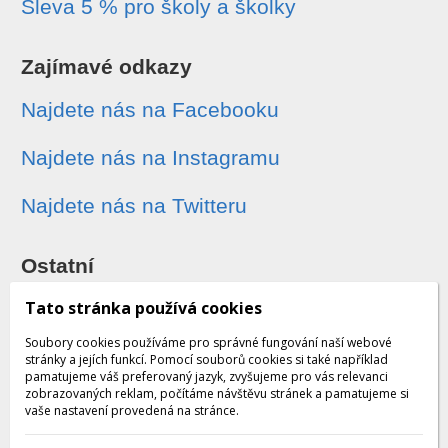
Sleva 5 % pro školy a školky
Zajímavé odkazy
Najdete nás na Facebooku
Najdete nás na Instagramu
Najdete nás na Twitteru
Ostatní
Sledování zásilek
Tato stránka používá cookies
Soubory cookies používáme pro správné fungování naší webové
Dárkové poukazy
stránky a jejích funkcí. Pomocí souborů cookies si také například
pamatujeme váš preferovaný jazyk, zvyšujeme pro vás relevanci
zobrazovaných reklam, počítáme návštěvu stránek a pamatujeme si
Obchodní podmínky - archiv
vaše nastavení provedená na stránce.