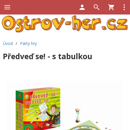
Úvod
/
Párty hry
Předveď se! - s tabulkou