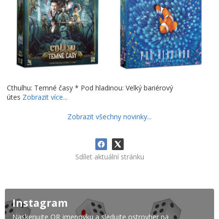
Cthulhu: Temné časy * Pod hladinou: Velký bariérový
útes
Zobrazit více...
Zobrazit všechny novinky...
Sdílet aktuální stránku
Instagram
Naskenujte QR jmenovku a sledujte ostrovher na