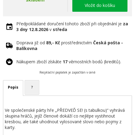
Vložit do košíku
Předpokládané doručení tohoto zboží při objednání je
za
3 dny
12.8.2026
v
středa
Doprava již od
89,- Kč
prostřednictvím
Česká pošta -
Balíkovna
Nákupem zboží získáte
17
věrnostních bodů (kreditů).
Recyklační poplatek je započítán v ceně
Popis
?
Ve společenské párty hře „PŘEDVEĎ SE! (s tabulkou)“ vyhrává
skupina hráčů, jejíž členové dokáží co nejlépe vystihnout
kresbou, ale také uhodnout vylosované slovo nebo pojmy z
karty.