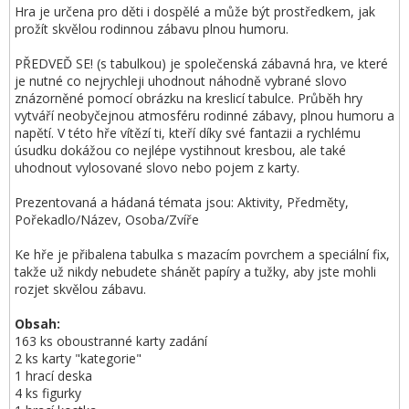
Hra je určena pro děti i dospělé a může být prostředkem, jak
prožít skvělou rodinnou zábavu plnou humoru.
PŘEDVEĎ SE! (s tabulkou) je společenská zábavná hra, ve které
je nutné co nejrychleji uhodnout náhodně vybrané slovo
znázorněné pomocí obrázku na kreslicí tabulce. Průběh hry
vytváří neobyčejnou atmosféru rodinné zábavy, plnou humoru a
napětí. V této hře vítězí ti, kteří díky své fantazii a rychlému
úsudku dokážou co nejlépe vystihnout kresbou, ale také
uhodnout vylosované slovo nebo pojem z karty.
Prezentovaná a hádaná témata jsou: Aktivity, Předměty,
Pořekadlo/Název, Osoba/Zvíře
Ke hře je přibalena tabulka s mazacím povrchem a speciální fix,
takže už nikdy nebudete shánět papíry a tužky, aby jste mohli
rozjet skvělou zábavu.
Obsah:
163 ks oboustranné karty zadání
2 ks karty "kategorie"
1 hrací deska
4 ks figurky