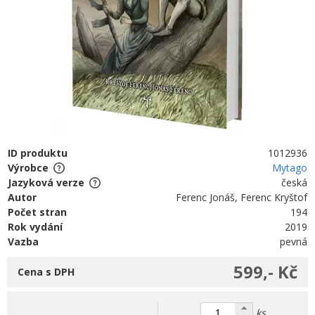
ID produktu
1012936
Výrobce
Mytago
Jazyková verze
česká
Autor
Ferenc Jonáš, Ferenc Kryštof
Počet stran
194
Rok vydání
2019
Vazba
pevná
599,- Kč
Cena s DPH
ks