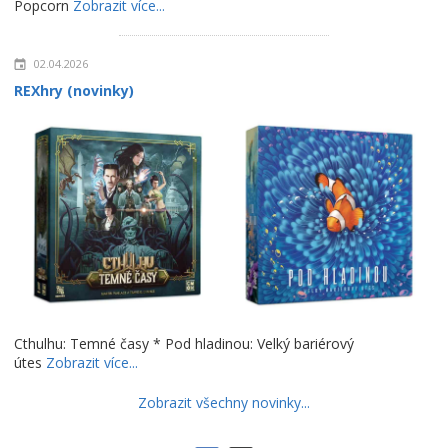
Popcorn
Zobrazit více...
02.04.2026
REXhry (novinky)
Cthulhu: Temné časy * Pod hladinou: Velký bariérový
útes
Zobrazit více...
Zobrazit všechny novinky...