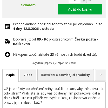
skladem
Vložit do košíku
Předpokládané doručení tohoto zboží při objednání je
za
4 dny
12.8.2026
v
středa
Doprava již od
89,- Kč
prostřednictvím
Česká pošta -
Balíkovna
Nákupem zboží získáte
23
věrnostních bodů (kreditů).
Recyklační poplatek je započítán v ceně
Popis
Video
Rozšíření a související produkty
?
Už jste někdy po přečtení knihy toužili po tom, aby měla dvakrát
tolik stran? Přáli jste si, aby váš oblíbený film pokračoval dál a
dál? Chtěli jste mít příběh ve svých rukou, rozhodovat oněm a
prožít jej na vlastní kůži?