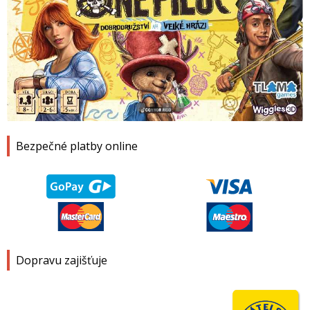
1
2
3
4
Bezpečné platby online
Dopravu zajišťuje