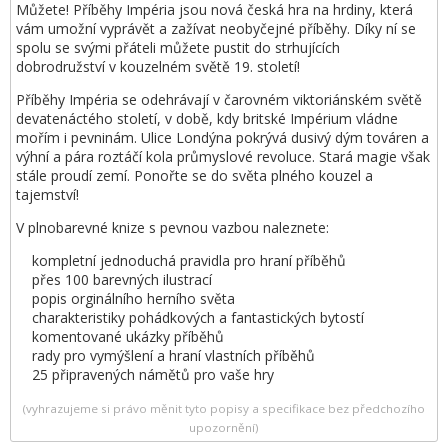
Můžete! Příběhy Impéria jsou nová česká hra na hrdiny, která
vám umožní vyprávět a zažívat neobyčejné příběhy. Díky ní se
spolu se svými přáteli můžete pustit do strhujících
dobrodružství v kouzelném světě 19. století!
Příběhy Impéria se odehrávají v čarovném viktoriánském světě
devatenáctého století, v době, kdy britské Impérium vládne
mořím i pevninám. Ulice Londýna pokrývá dusivý dým továren a
výhní a pára roztáčí kola průmyslové revoluce. Stará magie však
stále proudí zemí. Ponořte se do světa plného kouzel a
tajemství!
V plnobarevné knize s pevnou vazbou naleznete:
kompletní jednoduchá pravidla pro hraní příběhů
přes 100 barevných ilustrací
popis orginálního herního světa
charakteristiky pohádkových a fantastických bytostí
komentované ukázky příběhů
rady pro vymýšlení a hraní vlastních příběhů
25 připravených námětů pro vaše hry
(vyhrazujeme si právo měnit tyto popisy a specifikace bez předchozího
upozornění)