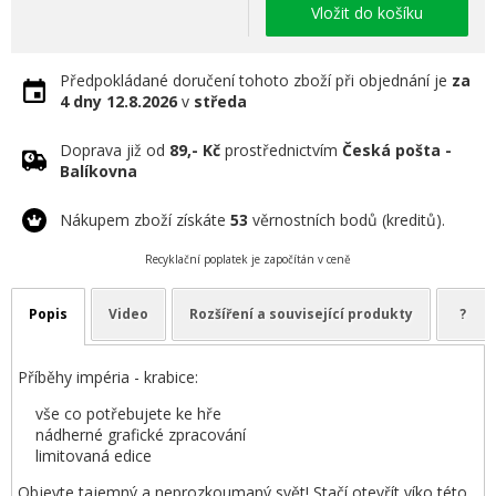
Vložit do košíku
Předpokládané doručení tohoto zboží při objednání je
za
4 dny
12.8.2026
v
středa
Doprava již od
89,- Kč
prostřednictvím
Česká pošta -
Balíkovna
Nákupem zboží získáte
53
věrnostních bodů (kreditů).
Recyklační poplatek je započítán v ceně
Popis
Video
Rozšíření a související produkty
?
Příběhy impéria - krabice:
vše co potřebujete ke hře
nádherné grafické zpracování
limitovaná edice
Objevte tajemný a neprozkoumaný svět! Stačí otevřít víko této