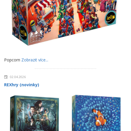
Popcorn
Zobrazit více...
02.04.2026
REXhry (novinky)