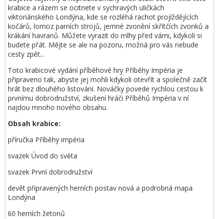
krabice a rázem se ocitnete v sychravých uličkách
viktoriánského Londýna, kde se rozléhá rachot projíždějících
kočárů, lomoz parních strojů, jemné zvonění skřítčích zvonků a
krákání havranů. Můžete vyrazit do mlhy před vámi, kdykoli si
budete přát. Mějte se ale na pozoru, možná pro vás nebude
cesty zpět...
Toto krabicové vydání příběhové hry Příběhy Impéria je
připraveno tak, abyste jej mohli kdykoli otevřít a společně začít
hrát bez dlouhého listování. Nováčky povede rychlou cestou k
prvnímu dobrodružství, zkušení hráči Příběhů Impéria v ní
najdou mnoho nového obsahu.
Obsah krabice:
příručka Příběhy impéria
svazek Úvod do světa
svazek První dobrodružství
devět připravených herních postav nová a podrobná mapa
Londýna
60 herních žetonů