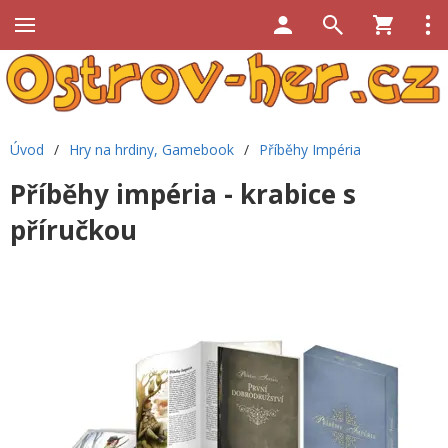
Úvod
/
Hry na hrdiny, Gamebook
/
Příběhy Impéria
Příběhy impéria - krabice s
příručkou