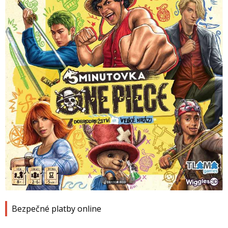
1
2
3
4
Bezpečné platby online