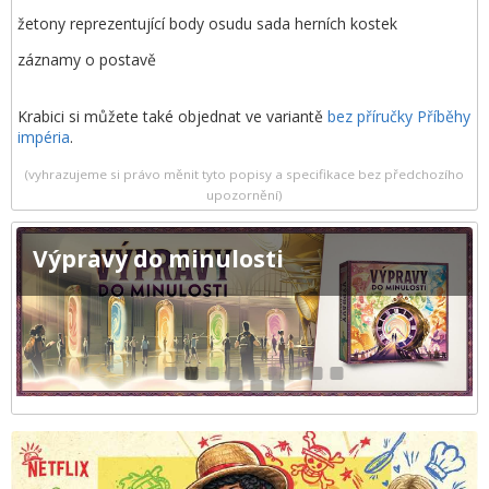
žetony reprezentující body osudu sada herních kostek
záznamy o postavě
Krabici si můžete také objednat ve variantě
bez příručky Příběhy
impéria
.
(vyhrazujeme si právo měnit tyto popisy a specifikace bez předchozího
upozornění)
Výpravy do minulosti
1
2
3
4
5
6
7
8
9
10
11
12