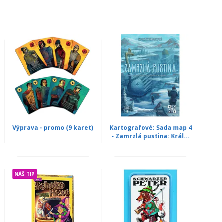
Výprava - promo (9 karet)
Kartografové: Sada map 4
- Zamrzlá pustina: Král...
NÁŠ TIP