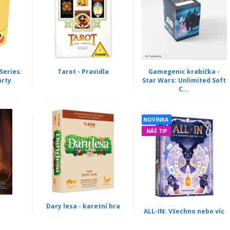
Series:
Tarot - Pravidla
Gamegenic krabička -
arty
Star Wars: Unlimited Soft
C...
NOVINKA
NÁŠ TIP
Dary lesa - karetní hra
ALL-IN: Všechno nebo víc