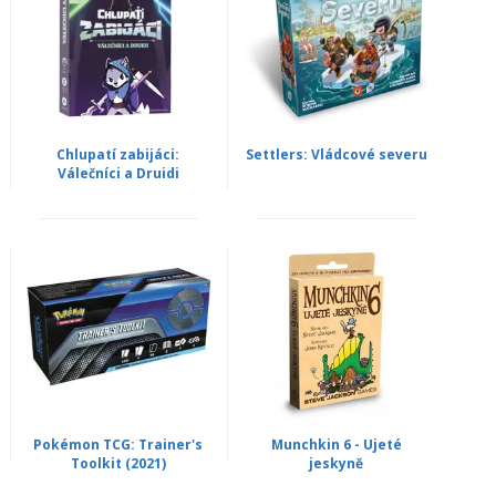
Chlupatí zabijáci:
Settlers: Vládcové severu
Válečníci a Druidi
Pokémon TCG: Trainer's
Munchkin 6 - Ujeté
Toolkit (2021)
jeskyně