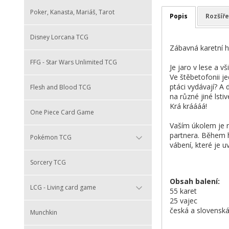
Poker, Kanasta, Mariáš, Tarot
Popis
Rozšíře
Disney Lorcana TCG
Zábavná karetní h
FFG - Star Wars Unlimited TCG
Je jaro v lese a vš
Ve štěbetofonii j
ptáci vydávají? A
Flesh and Blood TCG
na různé jiné lst
Krá kráááá!
One Piece Card Game
Vaším úkolem je n
partnera. Během h
Pokémon TCG
vábení, které je u
Sorcery TCG
Obsah balení:
LCG - Living card game
55 karet
25 vajec
česká a slovenská
Munchkin