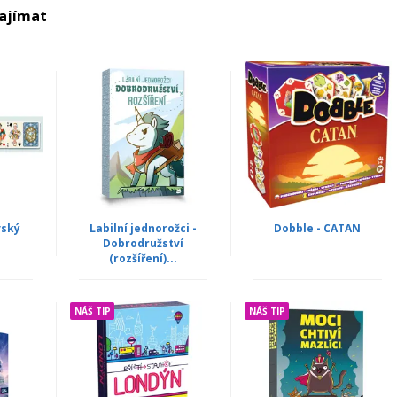
zajímat
vský
Labilní jednorožci -
Dobble - CATAN
Dobrodružství
(rozšíření)...
NÁŠ TIP
NÁŠ TIP