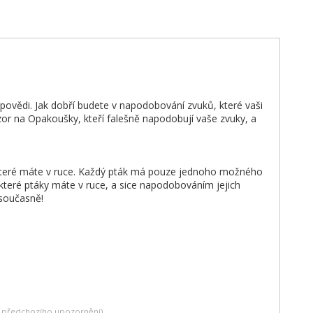
dpovědi. Jak dobří budete v napodobování zvuků, které vaši
ozor na Opakoušky, kteří falešně napodobují vaše zvuky, a
, které máte v ruce. Každý pták má pouze jednoho možného
které ptáky máte v ruce, a sice napodobováním jejich
 současně!
ez předchozího upozornění)