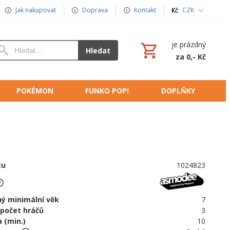
Jak nakupovat
Doprava
Kontakt
CZK
je prázdný
Hledat
za 0,- Kč
POKÉMON
FUNKO POP!
DOPLŇKY
tu
1024823
ý minimální věk
7
 počet hráčů
3
 (min.)
10