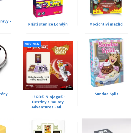
ravy -
Příští stanice Londýn
Mocichtiví mazlíci
NOVINKA
cény
Sundae Split
LEGO® Ninjago®:
Destiny’s Bounty
Adventures - Mi...