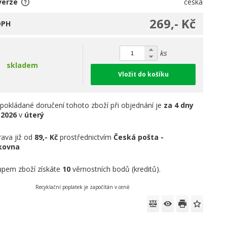
verze
česká
269,- Kč
DPH
ks
skladem
Vložit do košíku
pokládané doručení tohoto zboží při objednání je
za 4 dny
.2026
v
úterý
ava již od
89,- Kč
prostřednictvím
Česká pošta -
íkovna
pem zboží získáte
10
věrnostních bodů (kreditů).
Recyklační poplatek je započítán v ceně