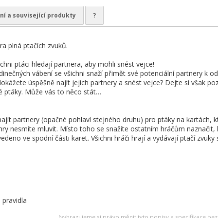
ní a související produkty
?
ra plná ptačích zvuků.
ichni ptáci hledají partnera, aby mohli snést vejce!
edinečných vábení se všichni snaží přimět své potenciální partnery k o
 dokážete úspěšně najít jejich partnery a snést vejce? Dejte si však p
ivé ptáky. Může vás to něco stát…
ajít partnery (opačné pohlaví stejného druhu) pro ptáky na kartách
ry nesmíte mluvit. Místo toho se snažíte ostatním hráčům naznačit, 
vedeno ve spodní části karet. Všichni hráči hrají a vydávají ptačí zvuky
 pravidla
(vyhrazujeme si právo měnit tyto popisy a specifikace b