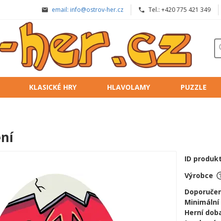
email: info@ostrov-her.cz
Tel.: +420 775 421 349
KLASICKÉ HRY
HLAVOLAMY
PUZZLE
ení
ID produk
Výrobce
Doporučen
Minimální
Herní doba