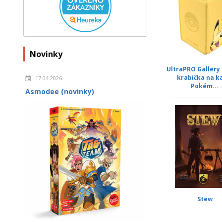
Novinky
UltraPRO Gallery 
krabička na k
17.04.2026
Pokém...
Asmodee (novinky)
Stew