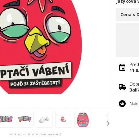
Jazyková 
Cena s 
Před
11.8
Dopr
Bal
Náku
(obrázky jsou ilustračního charakteru)