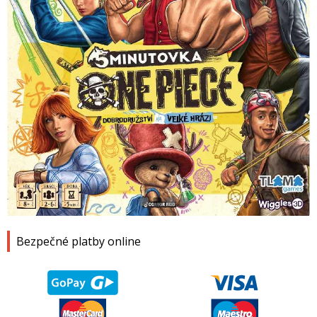
1
2
3
4
Bezpečné platby online