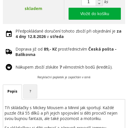
ks
skladem
Vložit do košíku
Předpokládané doručení tohoto zboží při objednání je
za
4 dny
12.8.2026
v
středa
Doprava již od
89,- Kč
prostřednictvím
Česká pošta -
Balíkovna
Nákupem zboží získáte
7
věrnostních bodů (kreditů).
Recyklační poplatek je započítán v ceně
Popis
?
Tři skládačky s Mickey Mousem a Minnií jak sportují. Každé
puzzle čítá 55 dílků a při jejich spojování si děti procvičí nejen
svou bujnou fantazii, ale také pozornost a motoriku.
Se skládačkou si děti vyhrají a zároveň procvičí jemnou