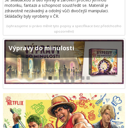
motoriku, fantazii a schopnost soustředit se. Materiál je
zdravotně nezávadný a odolný vůči divočejší manipulaci.
Skládačky byly vyrobeny v ČR.
(vyhrazujeme si právo měnit tyto popisy a specifikace bez předchozího
upozornění)
Výpravy do minulosti
1
2
3
4
5
6
7
8
9
10
11
12