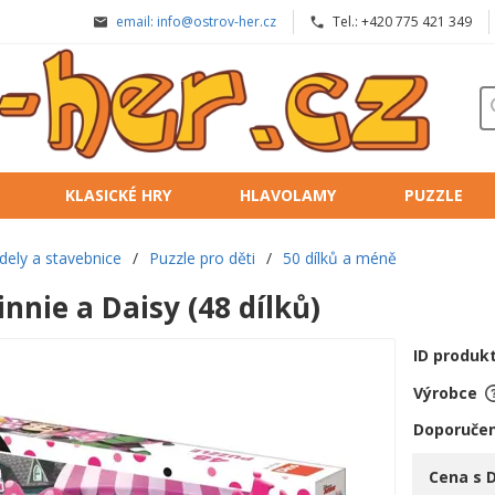
email: info@ostrov-her.cz
Tel.: +420 775 421 349
KLASICKÉ HRY
HLAVOLAMY
PUZZLE
dely a stavebnice
/
Puzzle pro děti
/
50 dílků a méně
innie a Daisy (48 dílků)
ID produk
Výrobce
Doporučen
Cena s 