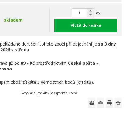
ks
skladem
Vložit do košíku
pokládané doručení tohoto zboží při objednání je
za 3 dny
.2026
v
středa
ava již od
89,- Kč
prostřednictvím
Česká pošta -
íkovna
pem zboží získáte
5
věrnostních bodů (kreditů).
Recyklační poplatek je započítán v ceně