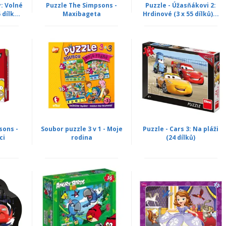
y: Volné
Puzzle The Simpsons -
Puzzle - Úžasňákovi 2:
dílk...
Maxibageta
Hrdinové (3 x 55 dílků)...
sons -
Soubor puzzle 3 v 1 - Moje
Puzzle - Cars 3: Na pláži
ci
rodina
(24 dílků)