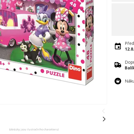
Před
12.8
Dopr
Bal
Náku
(obrázky jsou ilustračního charakteru)