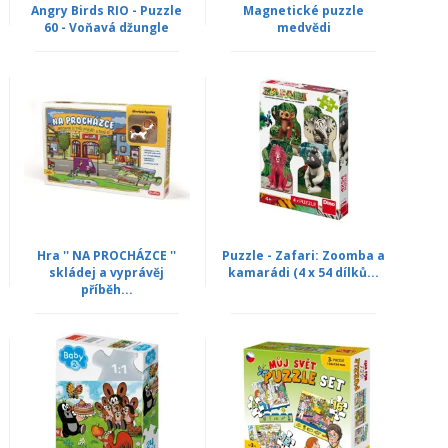
Angry Birds RIO - Puzzle
Magnetické puzzle
60 - Voňavá džungle
medvědi
Hra '' NA PROCHÁZCE ''
Puzzle - Zafari: Zoomba a
skládej a vyprávěj
kamarádi (4 x 54 dílků...
příběh...