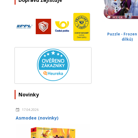
Dopravu zajišťuje
Puzzle - Frozen 
dílků)
Novinky
17.04.2026
Asmodee (novinky)