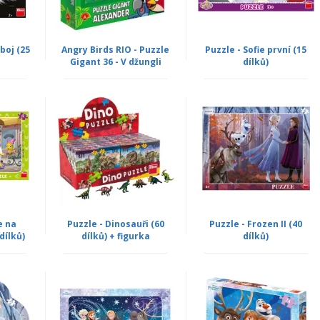
boj (25
Angry Birds RIO - Puzzle
Puzzle - Sofie první (15
Gigant 36 - V džungli
dílků)
e na
Puzzle - Dinosauři (60
Puzzle - Frozen II (40
dílků)
dílků) + figurka
dílků)