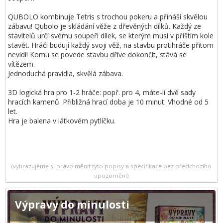
QUBOLO kombinuje Tetris s trochou pokeru a přináší skvělou
zábavu! Qubolo je skládání věže z dřevěných dílků. Každý ze
stavitelů určí svému soupeři dílek, se kterým musí v příštím kole
stavět. Hráči budují každý svoji věž, na stavbu protihráče přitom
nevidí! Komu se povede stavbu dříve dokončit, stává se
vítězem.
Jednoduchá pravidla, skvělá zábava.
3D logická hra pro 1-2 hráče: popř. pro 4, máte-li dvě sady
hracích kamenů. Přibližná hrací doba je 10 minut. Vhodné od 5
let.
Hra je balena v látkovém pytlíčku.
(vyhrazujeme si právo měnit tyto popisy a specifikace bez předchozího
upozornění)
Výpravy do minulosti