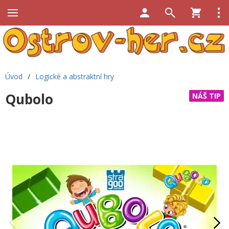
Úvod
/
Logické a abstraktní hry
Qubolo
NÁŠ TIP