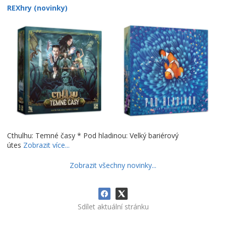
REXhry (novinky)
Cthulhu: Temné časy * Pod hladinou: Velký bariérový
útes
Zobrazit více...
Zobrazit všechny novinky...
Sdílet aktuální stránku