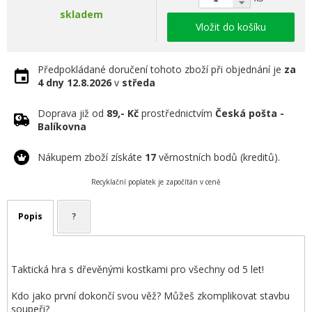
skladem
Vložit do košíku
Předpokládané doručení tohoto zboží při objednání je
za
4 dny
12.8.2026
v
středa
Doprava již od
89,- Kč
prostřednictvím
Česká pošta -
Balíkovna
Nákupem zboží získáte
17
věrnostních bodů (kreditů).
Recyklační poplatek je započítán v ceně
Popis
?
Taktická hra s dřevěnými kostkami pro všechny od 5 let!
Kdo jako první dokončí svou věž? Můžeš zkomplikovat stavbu
soupeři?