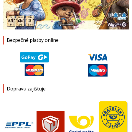
1
2
3
4
Bezpečné platby online
Dopravu zajišťuje