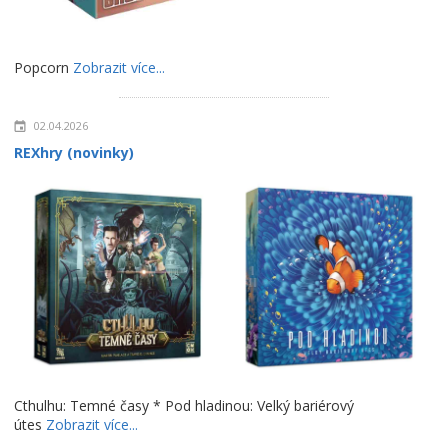
Popcorn
Zobrazit více...
02.04.2026
REXhry (novinky)
Cthulhu: Temné časy * Pod hladinou: Velký bariérový
útes
Zobrazit více...