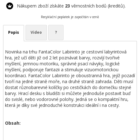
Nákupem zboží získáte
23
věrnostních bodů (kreditů).
Recyklační poplatek je započítán v ceně
Popis
Video
?
Novinka na trhu FantaColor Labirinto je cestovní labyrintová
hra, jež učí děti již od 2 let poznávat barvy, rozvíjí tvořivé
myšlení, jemnou motoriku, správné psací návyky, logické
myšlení, podporuje fantazii a stimuluje vizuomotorickou
koordinaci. FantaColor Labirinto je oboustranná hra, jejíž pozadí
tvoří na jedné straně moře, na druhé straně zahrada. Děti musí
dostat různobarevné kolíčky po cestičkách do domečku stejné
barvy. Hrací desku s bludišti si můžete jednoduše postavit buď
do svislé, nebo vodorovné polohy. Jedná se o kompaktní hru,
která je díky své jednoduché konstrukci ideální i na cesty.
Obsah: