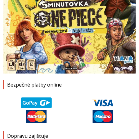
1
2
3
4
Bezpečné platby online
Dopravu zajišťuje