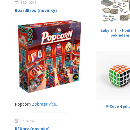
14.04.2026
BoardBros (novinky)
Labyrinth - Hon
pokladem
Popcorn
Zobrazit více...
V-Cube 4 pil
02.04.2026
REXhry (novinky)