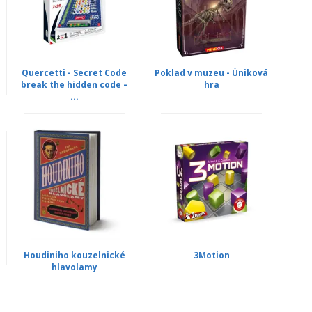
Quercetti - Secret Code
Poklad v muzeu - Úniková
break the hidden code –
hra
...
Houdiniho kouzelnické
3Motion
hlavolamy