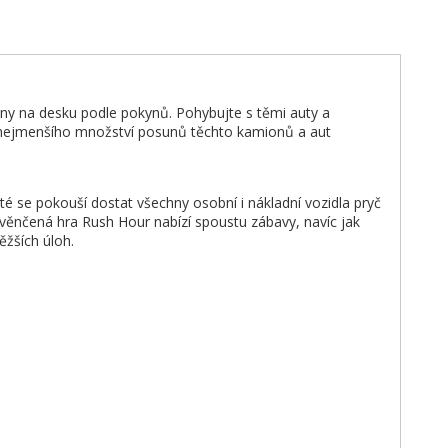
ony na desku podle pokynů. Pohybujte s těmi auty a
o nejmenšího množství posunů těchto kamionů a aut
té se pokouší dostat všechny osobní i nákladní vozidla pryč
ověnčená hra Rush Hour nabízí spoustu zábavy, navíc jak
ěžších úloh.