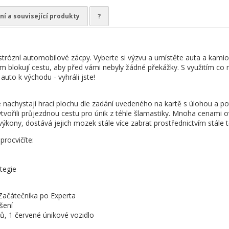
ní a související produkty
?
trózní automobilové zácpy. Vyberte si výzvu a umístěte auta a kami
m blokují cestu, aby před vámi nebyly žádné překážky. S využitím c
uto k východu - vyhráli jste!
e nachystají hrací plochu dle zadání uvedeného na kartě s úlohou a po
vytvořili průjezdnou cestu pro únik z téhle šlamastiky. Mnoha cenami 
 výkony, dostává jejich mozek stále více zabrat prostřednictvím stále t
procvičíte:
ategie
Začátečníka po Experta
šení
ů, 1 červené únikové vozidlo