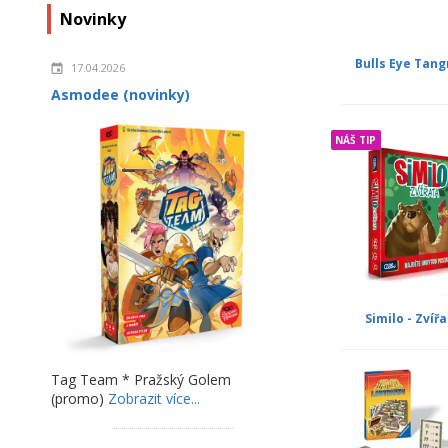
Novinky
Bulls Eye Tan
17.04.2026
Asmodee (novinky)
NÁŠ TIP
Similo - Zvíř
Tag Team * Pražský Golem
(promo)
Zobrazit více...