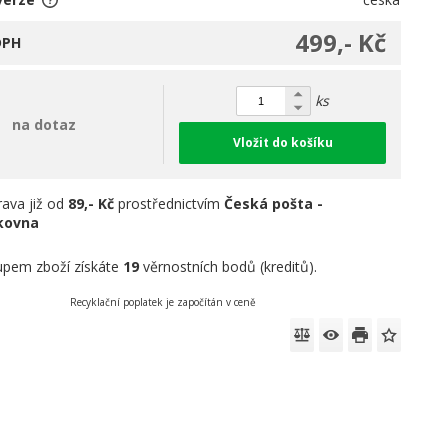
499,- Kč
DPH
ks
na dotaz
Vložit do košíku
ava již od
89,- Kč
prostřednictvím
Česká pošta -
íkovna
pem zboží získáte
19
věrnostních bodů (kreditů).
Recyklační poplatek je započítán v ceně