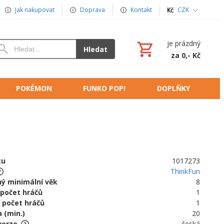
Jak nakupovat
Doprava
Kontakt
CZK
je prázdný
Hledat
za 0,- Kč
POKÉMON
FUNKO POP!
DOPLŇKY
tu
1017273
ThinkFun
ý minimální věk
8
 počet hráčů
1
 počet hráčů
1
 (min.)
20
verze
česká