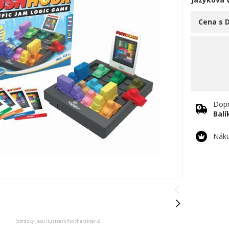
Cena s 
Dopr
Bal
Náku
(obrázky jsou ilustračního charakteru)