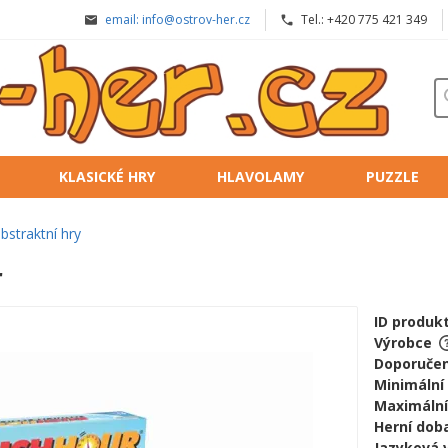
email: info@ostrov-her.cz
Tel.: +420 775 421 349
KLASICKÉ HRY
HLAVOLAMY
PUZZLE
bstraktní hry
r
ID produk
Výrobce
Doporučen
Minimální
Maximální
Herní doba
Jazyková 