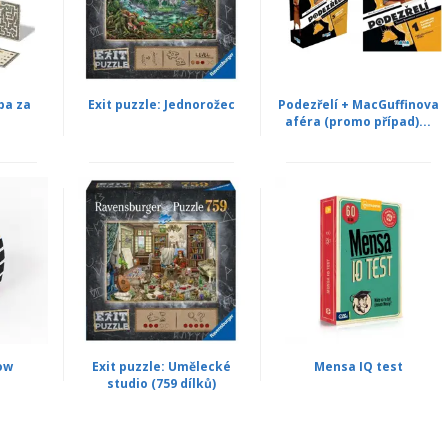
ba za
Exit puzzle: Jednorožec
Podezřelí + MacGuffinova
aféra (promo případ)...
low
Exit puzzle: Umělecké
Mensa IQ test
studio (759 dílků)