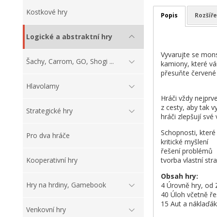
Kostkové hry
Popis
Rozšíře
Logické a abstraktní hry
Vyvarujte se mons
Šachy, Carrom, GO, Shogi ...
kamiony, které vá
přesuňte červené a
Hlavolamy
Hráči vždy nejprv
z cesty, aby tak 
Strategické hry
hráči zlepšují své
Schopnosti, které 
Pro dva hráče
kritické myšlení
řešení problémů
tvorba vlastní str
Kooperativní hry
Obsah hry:
Hry na hrdiny, Gamebook
4 Úrovně hry, od 
40 Úloh včetně ře
15 Aut a náklaďák
Venkovní hry