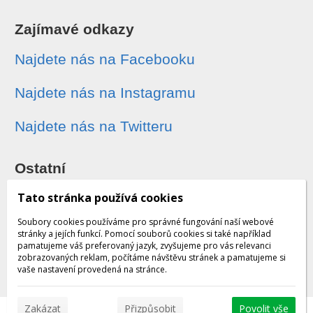
Zajímavé odkazy
Najdete nás na Facebooku
Najdete nás na Instagramu
Najdete nás na Twitteru
Ostatní
Sledování zásilek
Tato stránka používá cookies
Soubory cookies používáme pro správné fungování naší webové
Dárkové poukazy
stránky a jejích funkcí. Pomocí souborů cookies si také například
pamatujeme váš preferovaný jazyk, zvyšujeme pro vás relevanci
zobrazovaných reklam, počítáme návštěvu stránek a pamatujeme si
Obchodní podmínky - archiv
vaše nastavení provedená na stránce.
Zakázat
Přizpůsobit
Povolit vše