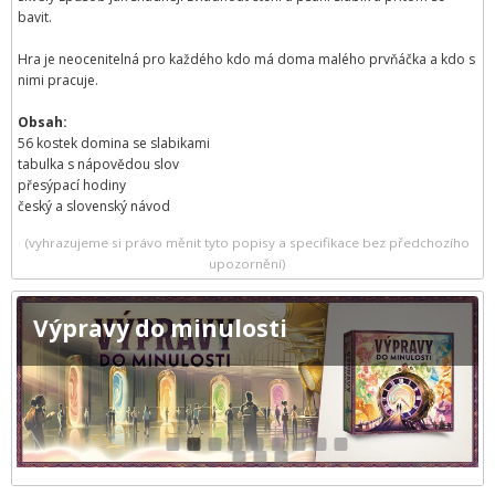
bavit.
Hra je neocenitelná pro každého kdo má doma malého prvňáčka a kdo s
nimi pracuje.
Obsah:
56 kostek domina se slabikami
tabulka s nápovědou slov
přesýpací hodiny
český a slovenský návod
(vyhrazujeme si právo měnit tyto popisy a specifikace bez předchozího
upozornění)
Výpravy do minulosti
1
2
3
4
5
6
7
8
9
10
11
12