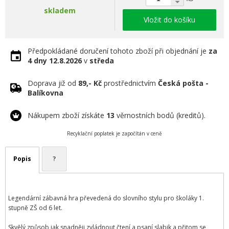
skladem
Vložit do košíku
Předpokládané doručení tohoto zboží při objednání je
za
4 dny
12.8.2026
v
středa
Doprava již od
89,- Kč
prostřednictvím
Česká pošta -
Balíkovna
Nákupem zboží získáte
13
věrnostních bodů (kreditů).
Recyklační poplatek je započítán v ceně
Popis
?
Legendární zábavná hra převedená do slovního stylu pro školáky 1.
stupně ZŠ od 6 let.
Skvělý způsob jak snadněji zvládnout čtení a psaní slabik a přitom se