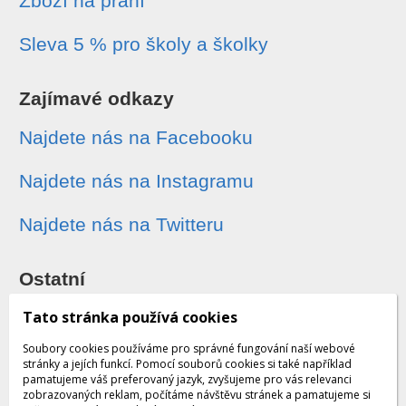
Zboží na přání
Sleva 5 % pro školy a školky
Zajímavé odkazy
Najdete nás na Facebooku
Najdete nás na Instagramu
Najdete nás na Twitteru
Ostatní
Sledování zásilek
Tato stránka používá cookies
Soubory cookies používáme pro správné fungování naší webové
Dárkové poukazy
stránky a jejích funkcí. Pomocí souborů cookies si také například
pamatujeme váš preferovaný jazyk, zvyšujeme pro vás relevanci
zobrazovaných reklam, počítáme návštěvu stránek a pamatujeme si
Obchodní podmínky - archiv