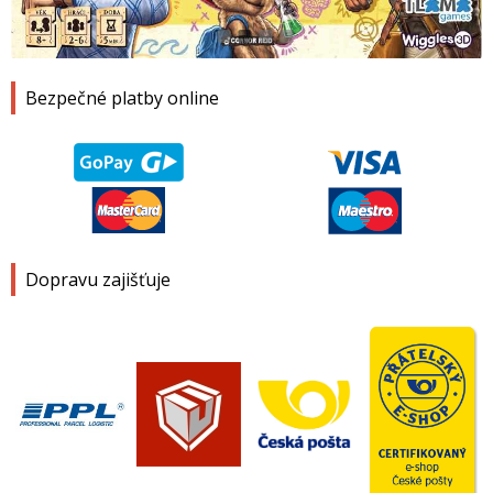
1
2
3
4
Bezpečné platby online
Dopravu zajišťuje