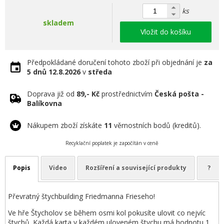
ks
skladem
Vložit do košíku
Předpokládané doručení tohoto zboží při objednání je
za
5 dnů
12.8.2026
v
středa
Doprava již od
89,- Kč
prostřednictvím
Česká pošta -
Balíkovna
Nákupem zboží získáte
11
věrnostních bodů (kreditů).
Recyklační poplatek je započítán v ceně
Popis
Video
Rozšíření a související produkty
?
Převratný štychbuilding Friedmanna Frieseho!
Ve hře Štycholov se během osmi kol pokusíte ulovit co nejvíc
štychů. Každá karta v každém uloveném štychu má hodnotu 1