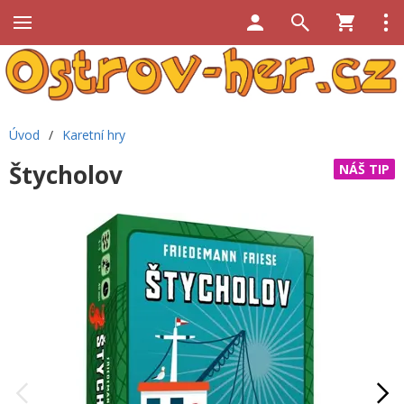
Úvod
/
Karetní hry
Štycholov
NÁŠ TIP