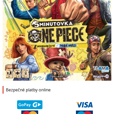
1
2
3
4
Bezpečné platby online