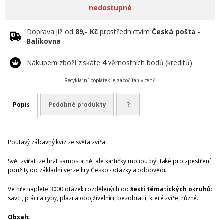
nedostupné
Doprava již od
89,- Kč
prostřednictvím
Česká pošta -
Balíkovna
Nákupem zboží získáte
4
věrnostních bodů (kreditů).
Recyklační poplatek je započítán v ceně
Popis
Podobné produkty
?
Poutavý zábavný kvíz ze světa zvířat.
Svět zvířat lze hrát samostatně, ale kartičky mohou být také pro zpestření
použity do základní verze hry Česko - otázky a odpovědi.
Ve hře najdete 3000 otázek rozdělených do
šesti tématických okruhů
:
savci, ptáci a ryby, plazi a obojžívelníci, bezobratlí, které zvíře, různé.
Obsah: