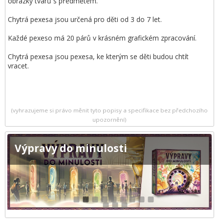
obrázky tvarů s předmětem.
Chytrá pexesa jsou určená pro děti od 3 do 7 let.
Každé pexeso má 20 párů v krásném grafickém zpracování.
Chytrá pexesa jsou pexesa, ke kterým se děti budou chtít
vracet.
(vyhrazujeme si právo měnit tyto popisy a specifikace bez předchozího
upozornění)
Výpravy do minulosti
1
2
3
4
5
6
7
8
9
10
11
12