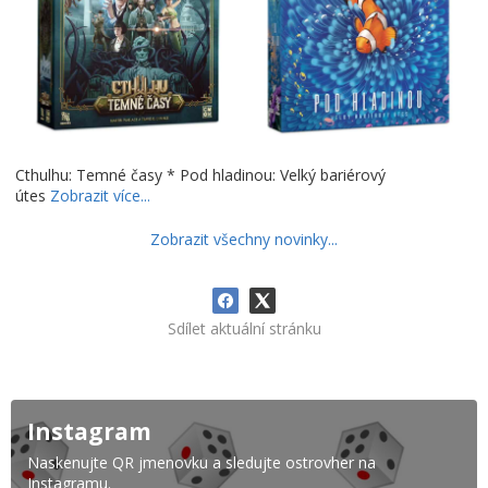
Cthulhu: Temné časy * Pod hladinou: Velký bariérový
útes
Zobrazit více...
Zobrazit všechny novinky...
Sdílet aktuální stránku
Instagram
Naskenujte QR jmenovku a sledujte ostrovher na
Instagramu.