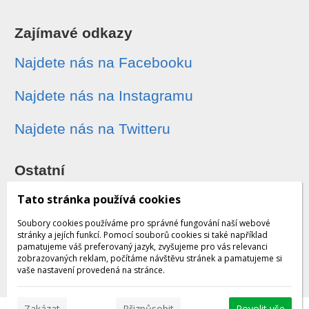
Zajímavé odkazy
Najdete nás na Facebooku
Najdete nás na Instagramu
Najdete nás na Twitteru
Ostatní
Sledování zásilek
Tato stránka používá cookies
Soubory cookies používáme pro správné fungování naší webové
Dárkové poukazy
stránky a jejích funkcí. Pomocí souborů cookies si také například
pamatujeme váš preferovaný jazyk, zvyšujeme pro vás relevanci
zobrazovaných reklam, počítáme návštěvu stránek a pamatujeme si
Obchodní podmínky - archiv
vaše nastavení provedená na stránce.
Zakázat
Přizpůsobit
Povolit vše