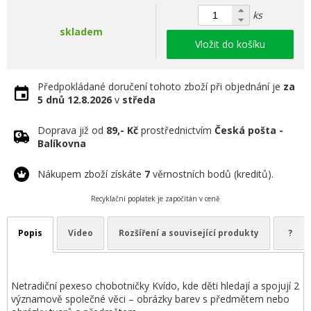
ks
skladem
Vložit do košíku
Předpokládané doručení tohoto zboží při objednání je
za
5 dnů
12.8.2026
v
středa
Doprava již od
89,- Kč
prostřednictvím
Česká pošta -
Balíkovna
Nákupem zboží získáte
7
věrnostních bodů (kreditů).
Recyklační poplatek je započítán v ceně
Popis
Video
Rozšíření a související produkty
?
Netradiční pexeso chobotničky Kvído, kde děti hledají a spojují 2
významově společné věci – obrázky barev s předmětem nebo