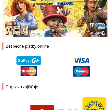
1
2
3
4
Bezpečné platby online
Dopravu zajišťuje