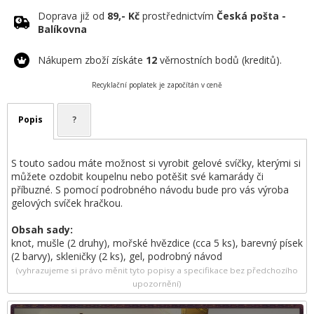
Doprava již od
89,- Kč
prostřednictvím
Česká pošta -
Balíkovna
Nákupem zboží získáte
12
věrnostních bodů (kreditů).
Recyklační poplatek je započítán v ceně
Popis
?
S touto sadou máte možnost si vyrobit gelové svíčky, kterými si
můžete ozdobit koupelnu nebo potěšit své kamarády či
příbuzné. S pomocí podrobného návodu bude pro vás výroba
gelových svíček hračkou.
Obsah sady:
knot, mušle (2 druhy), mořské hvězdice (cca 5 ks), barevný písek
(2 barvy), skleničky (2 ks), gel, podrobný návod
(vyhrazujeme si právo měnit tyto popisy a specifikace bez předchozího
upozornění)