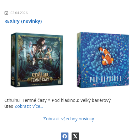
02.04.2026
REXhry (novinky)
Cthulhu: Temné časy * Pod hladinou: Velký bariérový
útes
Zobrazit více...
Zobrazit všechny novinky...