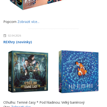
Popcorn
Zobrazit více...
02.04.2026
REXhry (novinky)
Cthulhu: Temné časy * Pod hladinou: Velký bariérový
útes
Zobrazit více...