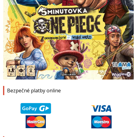
1
2
3
4
Bezpečné platby online