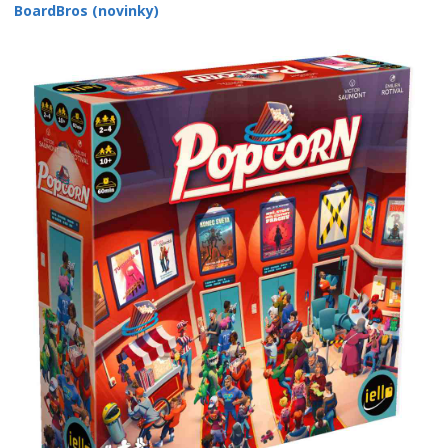
BoardBros (novinky)