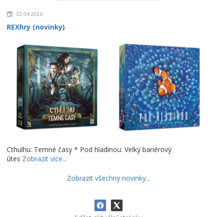
02.04.2026
REXhry (novinky)
Cthulhu: Temné časy * Pod hladinou: Velký bariérový
útes
Zobrazit více...
Zobrazit všechny novinky...