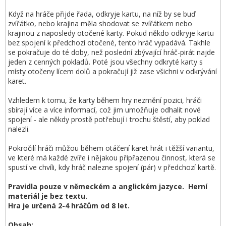
Když na hráče přijde řada, odkryje kartu, na níž by se buď
zvířátko, nebo krajina měla shodovat se zvířátkem nebo
krajinou z naposledy otočené karty. Pokud někdo odkryje kartu
bez spojení k předchozí otočené, tento hráč vypadává. Takhle
se pokračuje do té doby, než poslední zbývající hráč-pirát najde
jeden z cenných pokladů. Poté jsou všechny odkryté karty s
místy otočeny lícem dolů a pokračují již zase všichni v odkrývání
karet.
Vzhledem k tomu, že karty během hry nezmění pozici, hráči
sbírají více a více informací, což jim umožňuje odhalit nové
spojení - ale někdy prostě potřebují i trochu štěstí, aby poklad
nalezli.
Pokročilí hráči můžou během otáčení karet hrát i těžší variantu,
ve které má každé zvíře i nějakou připřazenou činnost, která se
spustí ve chvíli, kdy hráč nalezne spojení (pár) v předchozí kartě.
Pravidla pouze v německém a anglickém jazyce. Herní
materiál je bez textu.
Hra je určená 2-4 hráčům od 8 let.
Obsah: