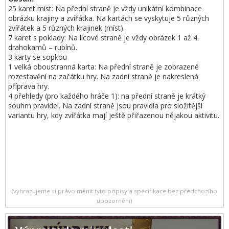
25 karet míst: Na přední straně je vždy unikátní kombinace
obrázku krajiny a zvířátka. Na kartách se vyskytuje 5 různých
zvířátek a 5 různých krajinek (míst).
7 karet s poklady: Na lícové straně je vždy obrázek 1 až 4
drahokamů – rubínů.
3 karty se sopkou
1 velká oboustranná karta: Na přední straně je zobrazené
rozestavění na začátku hry. Na zadní straně je nakreslená
příprava hry.
4 přehledy (pro každého hráče 1): na přední straně je krátký
souhrn pravidel. Na zadní straně jsou pravidla pro složitější
variantu hry, kdy zvířátka mají ještě přiřazenou nějakou aktivitu.
(vyhrazujeme si právo měnit tyto popisy a specifikace bez předchozího
upozornění)