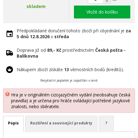
skladem
Vložit do košíku
Předpokládané doručení tohoto zboží při objednání je
za
5 dnů
12.8.2026
v
středa
Doprava již od
89,- Kč
prostřednictvím
Česká pošta -
Balíkovna
Nákupem zboží získáte
13
věrnostních bodů (kreditů).
Recyklační poplatek je započítán v ceně
Hra je v originálním cizojazyčném vydání (neobsahuje česká
pravidla) a je určena pro hráče ovládající potřebné jazykové
znalosti, nebo sběratele.
Popis
Rozšíření a související produkty
?