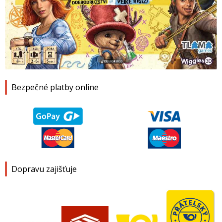
1
2
3
4
Bezpečné platby online
Dopravu zajišťuje