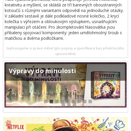
kreativitu a myšlení, se skládá ze tří barevných oboustranných
kotoučů s různými variantami odpovědí na jednoduché otázky.
V základní sestavě je dále podkladové nosné kolečko, 2 krycí
kolečka s výřezem a obloukovým výstupkem, usnadňujícím
manipulaci při otáčení. Pro zkompletování hlasovátka jsou
přibaleny spojovací komponenty: jeden umělohmotný šroub s
matičkou a dvěma podložkami.
(vyhrazujeme si právo měnit tyto popisy a specifikace bez předchozího
upozornění)
Výpravy do minulosti
1
2
3
4
5
6
7
8
9
10
11
12