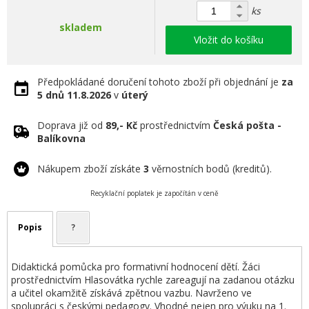
ks
skladem
Vložit do košíku
Předpokládané doručení tohoto zboží při objednání je
za
5 dnů
11.8.2026
v
úterý
Doprava již od
89,- Kč
prostřednictvím
Česká pošta -
Balíkovna
Nákupem zboží získáte
3
věrnostních bodů (kreditů).
Recyklační poplatek je započítán v ceně
Popis
?
Didaktická pomůcka pro formativní hodnocení dětí. Žáci
prostřednictvím Hlasovátka rychle zareagují na zadanou otázku
a učitel okamžitě získává zpětnou vazbu. Navrženo ve
spolupráci s českými pedagogy. Vhodné nejen pro výuku na 1.