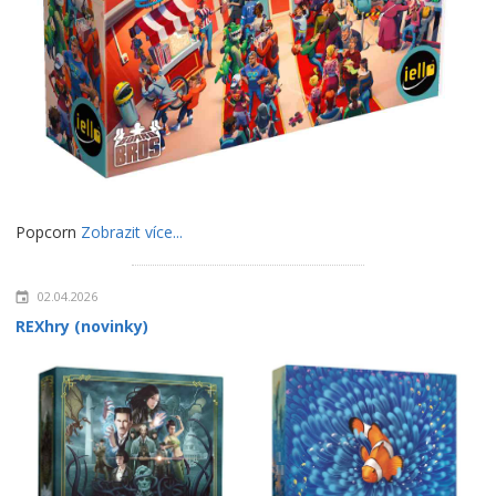
Popcorn
Zobrazit více...
02.04.2026
REXhry (novinky)