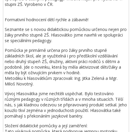
stupni ZŠ. Vyrobeno v ČR.
Formativní hodnocení dětí rychle a zábavně!
Seznamte se s novou didaktickou pomůckou určenou nejen pro
žáky prvního stupně ZŠ. Hlasovátko jsme navrhli ve spolupráci
se speciálními pedagogy.
Pomůcka je primárně určena pro žáky prvního stupně
základních škol, ale je využitelná i pro předškolní vzdělávání
nebo druhý stupeň ZŠ, družiny, aktivní práci rodičů s dětmi a
podobně. Jde o novinku, která by měla aktivizovat děti/žáky a
měla by být oživujícím prvkem v hodině.
Metodiku k hlasovátkům zpracovali: Ing. Jitka Zelená a Mgr.
Miloš Novotný.
Vývoj Hlasovátka jsme nechtěli uspěchat. Bylo testováno
různými pedagogy v různých třídách a v mnoha situacích. Těší
nás, s jak kladnou odezvou se připravovaný produkt setkal. Jeho
kouzlo tkví zejména v jednoduchosti použití. Hlasovátka také
pomáhají s překonáním jazykové bariéry.
Složení didaktické pomůcky a její zaměření:
Tato výuková pomůcka, která podporuje jemnou motoriku,