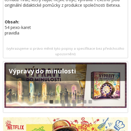
originální didaktické pomůcky z produkce společnosti Betexa.
Obsah:
54 pexo-karet
pravidla
(vyhrazujeme si právo měnit tyto popisy a specifikace bez předchozího
upozornění)
Výpravy do minulosti
1
2
3
4
5
6
7
8
9
10
11
12