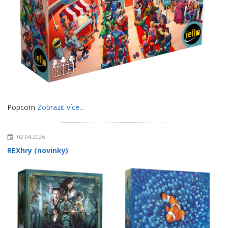
Popcorn
Zobrazit více...
02.04.2026
REXhry (novinky)