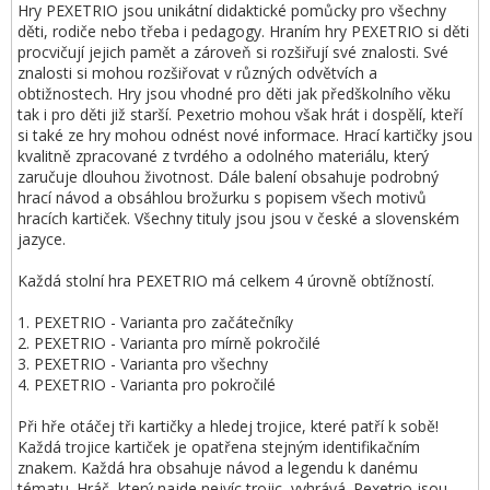
Hry PEXETRIO jsou unikátní didaktické pomůcky pro všechny
děti, rodiče nebo třeba i pedagogy. Hraním hry PEXETRIO si děti
procvičují jejich pamět a zároveň si rozšiřují své znalosti. Své
znalosti si mohou rozšiřovat v různých odvětvích a
obtižnostech. Hry jsou vhodné pro děti jak předškolního věku
tak i pro děti již starší. Pexetrio mohou však hrát i dospělí, kteří
si také ze hry mohou odnést nové informace. Hrací kartičky jsou
kvalitně zpracované z tvrdého a odolného materiálu, který
zaručuje dlouhou životnost. Dále balení obsahuje podrobný
hrací návod a obsáhlou brožurku s popisem všech motivů
hracích kartiček. Všechny tituly jsou jsou v české a slovenském
jazyce.
Každá stolní hra PEXETRIO má celkem 4 úrovně obtížností.
1. PEXETRIO - Varianta pro začátečníky
2. PEXETRIO - Varianta pro mírně pokročilé
3. PEXETRIO - Varianta pro všechny
4. PEXETRIO - Varianta pro pokročilé
Při hře otáčej tři kartičky a hledej trojice, které patří k sobě!
Každá trojice kartiček je opatřena stejným identifikačním
znakem. Každá hra obsahuje návod a legendu k danému
tématu. Hráč, který najde nejvíc trojic, vyhrává. Pexetrio jsou