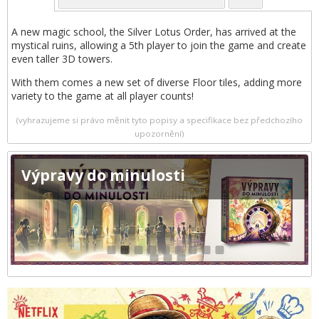
A new magic school, the Silver Lotus Order, has arrived at the
mystical ruins, allowing a 5th player to join the game and create
even taller 3D towers.
With them comes a new set of diverse Floor tiles, adding more
variety to the game at all player counts!
(vyhrazujeme si právo měnit tyto popisy a specifikace bez předchozího
upozornění)
Výpravy do minulosti
1
2
3
4
5
6
7
8
9
10
11
12