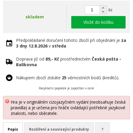
ks
skladem
Vložit do košíku
Předpokládané doručení tohoto zboží při objednání je
za
3 dny
12.8.2026
v
středa
Doprava již od
89,- Kč
prostřednictvím
Česká pošta -
Balíkovna
Nákupem zboží získáte
25
věrnostních bodů (kreditů).
Recyklační poplatek je započítán v ceně
Hra je v originálním cizojazyčném vydání (neobsahuje česká
pravidla) a je určena pro hráče ovládající potřebné jazykové
znalosti, nebo sběratele.
Popis
Rozšíření a související produkty
?