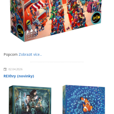
Popcorn
Zobrazit více...
02.04.2026
REXhry (novinky)