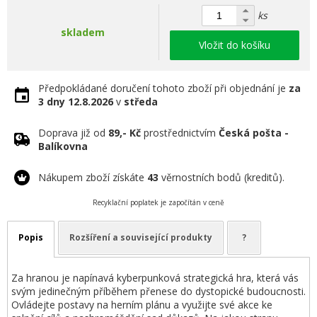
ks
skladem
Vložit do košíku
Předpokládané doručení tohoto zboží při objednání je
za
3 dny
12.8.2026
v
středa
Doprava již od
89,- Kč
prostřednictvím
Česká pošta -
Balíkovna
Nákupem zboží získáte
43
věrnostních bodů (kreditů).
Recyklační poplatek je započítán v ceně
Popis
Rozšíření a související produkty
?
Za hranou je napínavá kyberpunková strategická hra, která vás
svým jedinečným příběhem přenese do dystopické budoucnosti.
Ovládejte postavy na herním plánu a využijte své akce ke