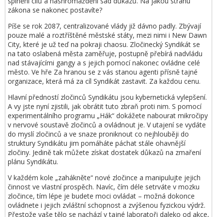
splnění cílů a nashromáždění sad důkazů. Na jakou stranu
zákona se nakonec postavíte?
Píše se rok 2087, centralizované vlády již dávno padly. Zbývají
pouze malé a roztříštěné městské státy, mezi nimi i New Dawn
City, které je už teď na pokraji chaosu. Zločinecký Syndikát se
na tato oslabená města zaměřuje, postupně přebírá nadvládu
nad stávajícími gangy a s jejich pomocí nakonec ovládne celé
město. Ve hře Za hranou se z vás stanou agenti přísně tajné
organizace, která má za cíl Syndikát zastavit. Za každou cenu.
Hlavní předností zločinců Syndikátu jsou kybernetická vylepšení.
A vy jste nyní zjistili, jak obrátit tuto zbraň proti nim. S pomocí
experimentálního programu „Hák“ dokážete nabourat mikročipy
v nervové soustavě zločinců a ovládnout je. V utajení se vydáte
do myslí zločinců a ve snaze proniknout co nejhlouběji do
struktury Syndikátu jim pomáháte páchat stále ohavnější
zločiny. Jedině tak můžete získat dostatek důkazů na zmaření
plánu Syndikátu.
V každém kole „zahákněte“ nové zločince a manipulujte jejich
činnost ve vlastní prospěch. Navíc, čím déle setrváte v mozku
zločince, tím lépe je budete moci ovládat – možná dokonce
ovládnete i jejich zvláštní schopnost a zvýšenou fyzickou výdrž.
Přestože vaše tělo se nachází v tajné laboratoři daleko od akce,