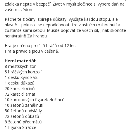
zdaleka nejste v bezpečí. Život v mysli zločince si vybere daň na
vašem svědomí.
Páchejte zločiny, sbírejte důkazy, využijte každou stopu, ale
hlavně… pokuste se nepodlehnout tíze vlastních rozhodnutí a
zůstaňte sami sebou. Musíte bojovat ze všech sil, jinak skončíte
nenávratně Za hranou.
Hra je určena pro 1-5 hráčů od 12 let.
Hra a pravidla jsou v češtině.
Herní materiál:
8 městských zón
5 hráčských konzolí
1 desku Syndikátu
1 desku důkazů
70 karet zločinů
72 karet dilemat
10 kartonových figurek zločinců
10 žetonů zaháknutí
50 žetonů nadvlády
72 žetonů důkazů
8 žetonů předmětů
1 figurka Strážce