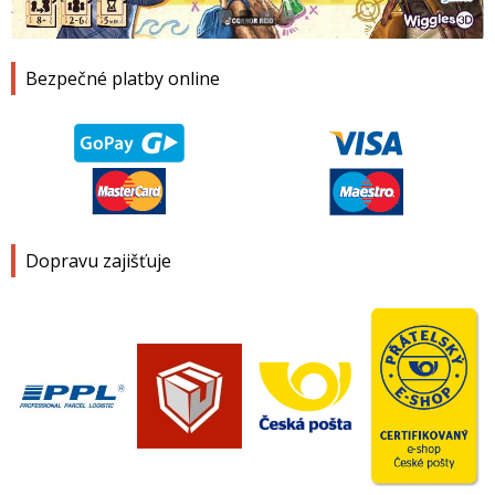
1
2
3
4
Bezpečné platby online
Dopravu zajišťuje