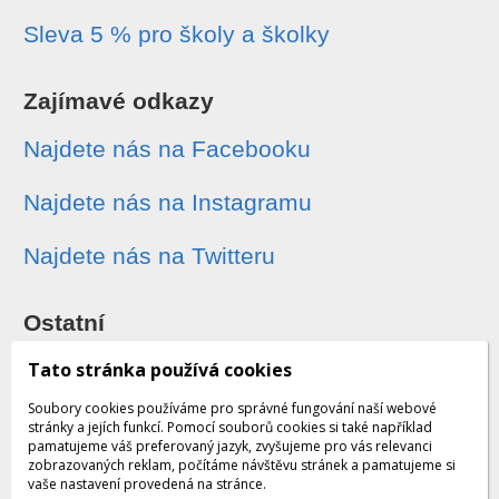
Sleva 5 % pro školy a školky
Zajímavé odkazy
Najdete nás na Facebooku
Najdete nás na Instagramu
Najdete nás na Twitteru
Ostatní
Sledování zásilek
Tato stránka používá cookies
Soubory cookies používáme pro správné fungování naší webové
Dárkové poukazy
stránky a jejích funkcí. Pomocí souborů cookies si také například
pamatujeme váš preferovaný jazyk, zvyšujeme pro vás relevanci
zobrazovaných reklam, počítáme návštěvu stránek a pamatujeme si
Obchodní podmínky - archiv
vaše nastavení provedená na stránce.