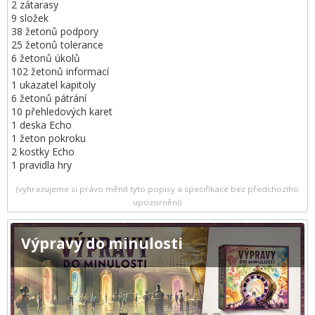
2 zátarasy
9 složek
38 žetonů podpory
25 žetonů tolerance
6 žetonů úkolů
102 žetonů informací
1 ukazatel kapitoly
6 žetonů pátrání
10 přehledových karet
1 deska Echo
1 žeton pokroku
2 kostky Echo
1 pravidla hry
(vyhrazujeme si právo měnit tyto popisy a specifikace bez předchozího
upozornění)
Výpravy do minulosti