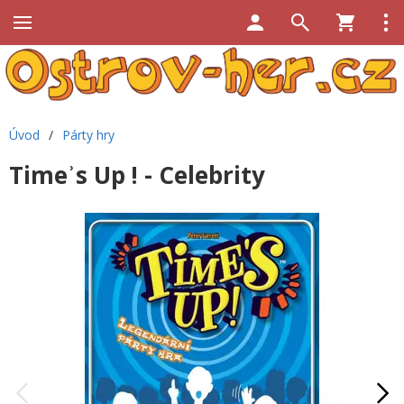
Úvod
/
Párty hry
Timeʾs Up ! - Celebrity