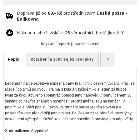
Doprava již od
89,- Kč
prostřednictvím
Česká pošta -
Balíkovna
Nákupem zboží získáte
25
věrnostních bodů (kreditů).
Recyklační poplatek je započítán v ceně
Popis
Rozšíření a související produkty
?
Legendární a celosvětově úspěšná party hra, nyní v českém vydání. Hráči se
rozdělí do týmů po dvou. Hra má 3 kola a v každém kole jeden zástupce
týmu za úkol, aby jeho spoluhráč pomocí jeho nápověd uhodnul během 30
sekund co nejvíce známých osobností, jejichž jména jsou na kartách. V
prvním kole hráči popisují slovy, ve druhém pouze jedním slovem a v
posledním kole předvádějí pantomimu. Balíček karet se předává mezi týmy,
dokud není vyčerpán. Každé kolo má také specifická pravidla pro nápovědy.
2. aktualizované vydání!