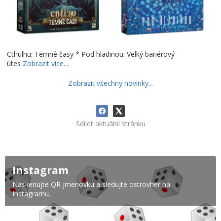
Cthulhu: Temné časy * Pod hladinou: Velký bariérový
útes
Zobrazit více...
Zobrazit všechny novinky...
Sdílet aktuální stránku
Instagram
Naskenujte QR jmenovku a sledujte ostrovher na
Instagramu.