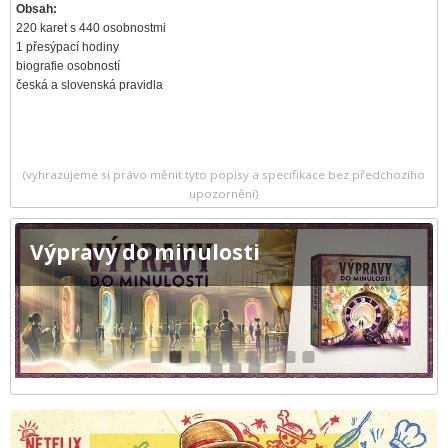
Obsah:
220 karet s 440 osobnostmi
1 přesýpací hodiny
biografie osobností
česká a slovenská pravidla
(vyhrazujeme si právo měnit tyto popisy a specifikace bez předchozího
upozornění)
Výpravy do minulosti
1
2
3
4
5
6
7
8
9
10
11
12