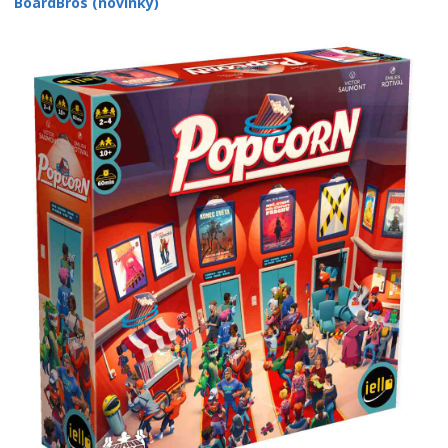
BoardBros (novinky)