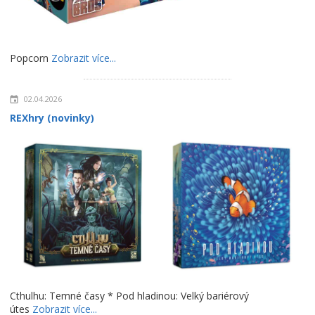
Popcorn
Zobrazit více...
02.04.2026
REXhry (novinky)
Cthulhu: Temné časy * Pod hladinou: Velký bariérový
útes
Zobrazit více...