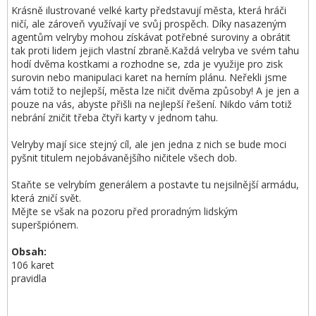
Krásně ilustrované velké karty představují města, která hráči
ničí, ale zároveň využívají ve svůj prospěch. Díky nasazeným
agentům velryby mohou získávat potřebné suroviny a obrátit
tak proti lidem jejich vlastní zbraně.Každá velryba ve svém tahu
hodí dvěma kostkami a rozhodne se, zda je využije pro zisk
surovin nebo manipulaci karet na herním plánu. Neřekli jsme
vám totiž to nejlepší, města lze ničit dvěma způsoby! A je jen a
pouze na vás, abyste přišli na nejlepší řešení. Nikdo vám totiž
nebrání zničit třeba čtyři karty v jednom tahu.
Velryby mají sice stejný cíl, ale jen jedna z nich se bude moci
pyšnit titulem nejobávanějšího ničitele všech dob.
Staňte se velrybím generálem a postavte tu nejsilnější armádu,
která zničí svět.
Mějte se však na pozoru před proradným lidským
superšpiónem.
Obsah:
106 karet
pravidla