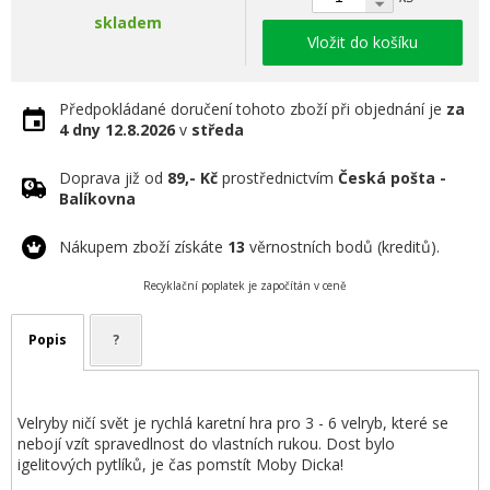
skladem
Vložit do košíku
Předpokládané doručení tohoto zboží při objednání je
za
4 dny
12.8.2026
v
středa
Doprava již od
89,- Kč
prostřednictvím
Česká pošta -
Balíkovna
Nákupem zboží získáte
13
věrnostních bodů (kreditů).
Recyklační poplatek je započítán v ceně
Popis
?
Velryby ničí svět je rychlá karetní hra pro 3 - 6 velryb, které se
nebojí vzít spravedlnost do vlastních rukou. Dost bylo
igelitových pytlíků, je čas pomstít Moby Dicka!