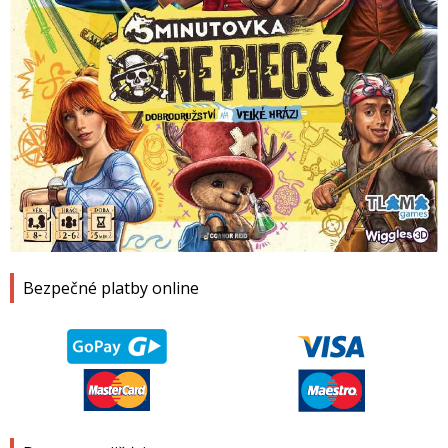
1
2
3
4
Bezpečné platby online