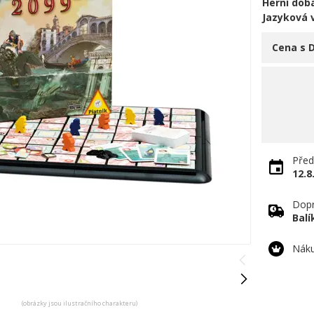
Herní doba
Jazyková 
Cena s 
Před
12.8
Dopr
Bal
Náku
(obrázky jsou ilustračního charakteru)