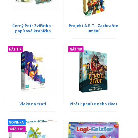
Černý Petr Zvířátka -
Projekt A.R.T.: Zachraňte
papírová krabička
umění
NÁŠ TIP
NÁŠ TIP
Vlaky na trati
Piráti: peníze nebo život
NOVINKA
NÁŠ TIP