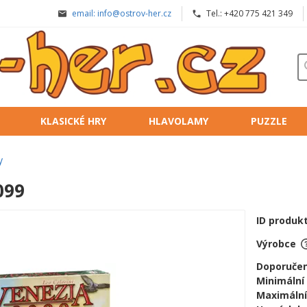
email: info@ostrov-her.cz
Tel.: +420 775 421 349
KLASICKÉ HRY
HLAVOLAMY
PUZZLE
y
099
ID produk
Výrobce
Doporučen
Minimální
Maximální