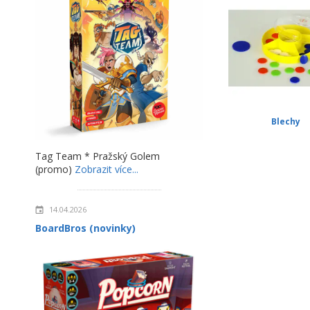
Blechy
Tag Team * Pražský Golem
(promo)
Zobrazit více...
14.04.2026
BoardBros (novinky)