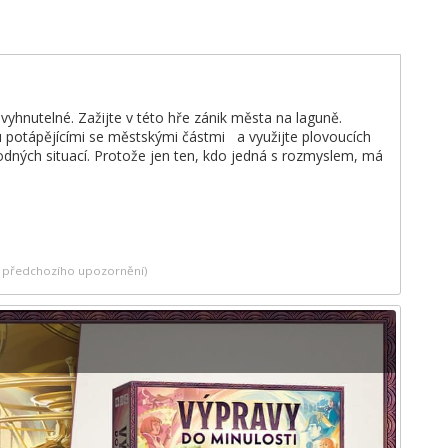
vyhnutelné. Zažijte v této hře zánik města na laguně.
tu potápějícími se městskými částmi a využijte plovoucích
dných situací. Protože jen ten, kdo jedná s rozmyslem, má
ez předchozího upozornění)