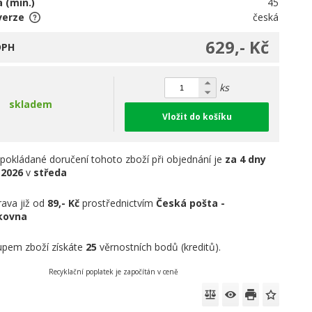
 (min.)
45
verze
česká
629,- Kč
DPH
ks
skladem
Vložit do košíku
pokládané doručení tohoto zboží při objednání je
za 4 dny
.2026
v
středa
ava již od
89,- Kč
prostřednictvím
Česká pošta -
íkovna
pem zboží získáte
25
věrnostních bodů (kreditů).
Recyklační poplatek je započítán v ceně