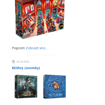
Popcorn
Zobrazit více...
02.04.2026
REXhry (novinky)