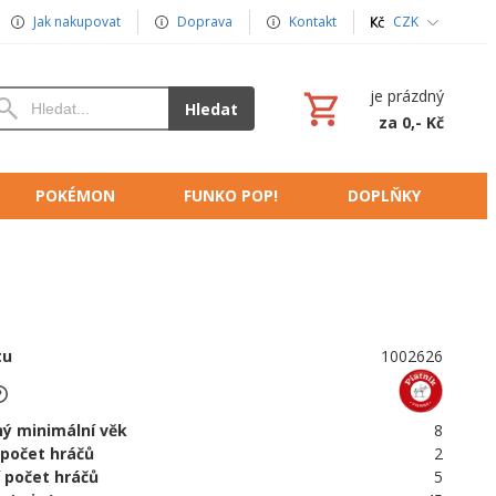
Jak nakupovat
Doprava
Kontakt
CZK
je prázdný
Hledat
za 0,- Kč
POKÉMON
FUNKO POP!
DOPLŇKY
tu
1002626
ý minimální věk
8
 počet hráčů
2
 počet hráčů
5