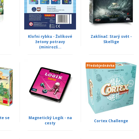
Klofni rybku - Žolíkové
Zaklínač: Starý svět -
žetony potravy
Skellige
(minirozš...
Předobjednávka
te se
Magnetický Logik - na
Cortex Challenge
cesty