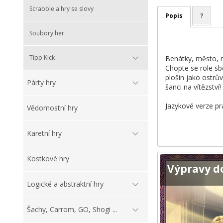
Scrabble a hry se slovy
Popis
?
Soubory her
Tipp Kick
Benátky, město, n
Chopte se role sb
plošin jako ostrů
Párty hry
šanci na vítězství!
Jazykové verze pr
Vědomostní hry
Karetní hry
Kostkové hry
Výpravy d
Logické a abstraktní hry
Šachy, Carrom, GO, Shogi ...