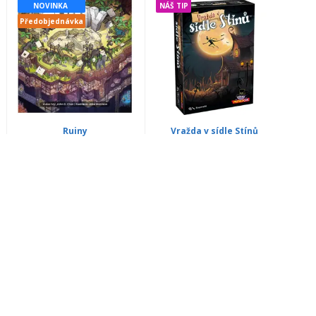
NOVINKA
NÁŠ TIP
Předobjednávka
Ruiny
Vražda v sídle Stínů