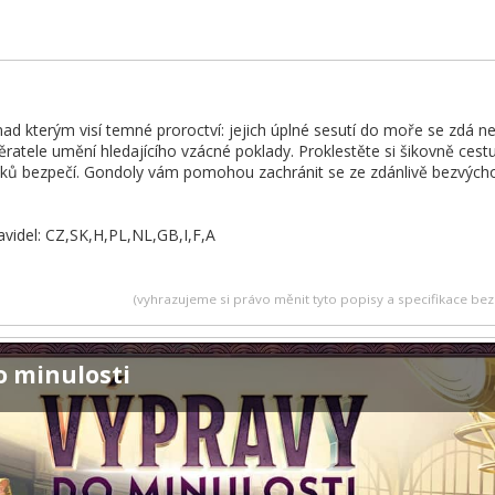
ad kterým visí temné proroctví: jejich úplné sesutí do moře se zdá ne
ěratele umění hledajícího vzácné poklady. Proklestěte si šikovně ces
vků bezpečí. Gondoly vám pomohou zachránit se ze zdánlivě bezvýcho
avidel: CZ,SK,H,PL,NL,GB,I,F,A
(vyhrazujeme si právo měnit tyto popisy a specifikace b
o minulosti