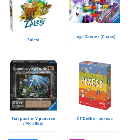
Logi-Geister (Chaos)
Zálesí
Exit puzzle: V ponorce
ČT Déčko - pexeso
(759 dílků)