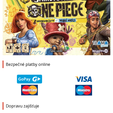
1
2
3
4
Bezpečné platby online
Dopravu zajišťuje