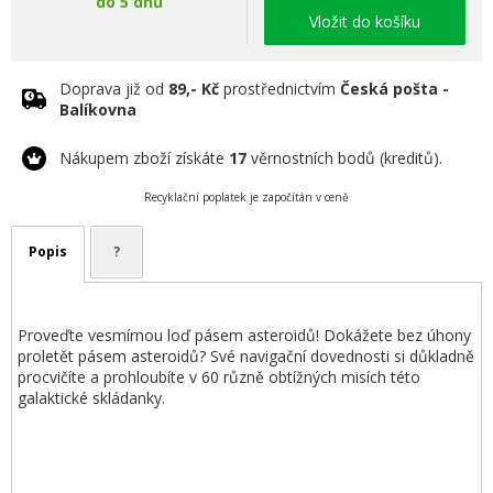
do 5 dnů
Vložit do košíku
Doprava již od
89,- Kč
prostřednictvím
Česká pošta -
Balíkovna
Nákupem zboží získáte
17
věrnostních bodů (kreditů).
Recyklační poplatek je započítán v ceně
Popis
?
Proveďte vesmírnou loď pásem asteroidů! Dokážete bez úhony
proletět pásem asteroidů? Své navigační dovednosti si důkladně
procvičíte a prohloubíte v 60 různě obtížných misích této
galaktické skládanky.