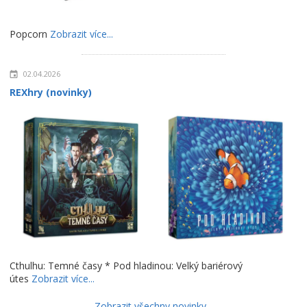
Popcorn
Zobrazit více...
02.04.2026
REXhry (novinky)
Cthulhu: Temné časy * Pod hladinou: Velký bariérový
útes
Zobrazit více...
Zobrazit všechny novinky...