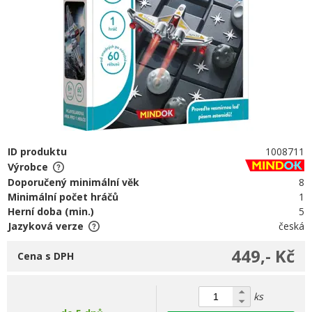
ID produktu
1008711
Výrobce
Doporučený minimální věk
8
Minimální počet hráčů
1
Herní doba (min.)
5
Jazyková verze
česká
449,- Kč
Cena s DPH
ks