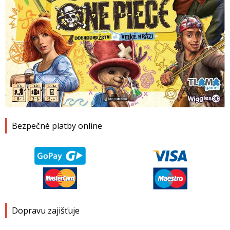
1
2
3
4
Bezpečné platby online
Dopravu zajišťuje