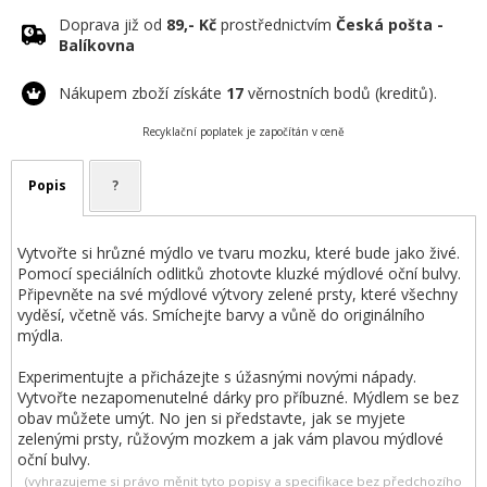
Doprava již od
89,- Kč
prostřednictvím
Česká pošta -
Balíkovna
Nákupem zboží získáte
17
věrnostních bodů (kreditů).
Recyklační poplatek je započítán v ceně
Popis
?
Vytvořte si hrůzné mýdlo ve tvaru mozku, které bude jako živé.
Pomocí speciálních odlitků zhotovte kluzké mýdlové oční bulvy.
Připevněte na své mýdlové výtvory zelené prsty, které všechny
vyděsí, včetně vás. Smíchejte barvy a vůně do originálního
mýdla.
Experimentujte a přicházejte s úžasnými novými nápady.
Vytvořte nezapomenutelné dárky pro příbuzné. Mýdlem se bez
obav můžete umýt. No jen si představte, jak se myjete
zelenými prsty, růžovým mozkem a jak vám plavou mýdlové
oční bulvy.
(vyhrazujeme si právo měnit tyto popisy a specifikace bez předchozího