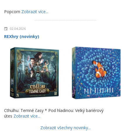
Popcorn
Zobrazit více...
02.04.2026
REXhry (novinky)
Cthulhu: Temné časy * Pod hladinou: Velký bariérový
útes
Zobrazit více...
Zobrazit všechny novinky...