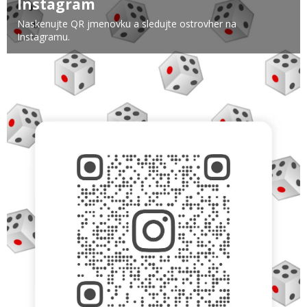
Instagram
Naskenujte QR jmenovku a sledujte ostrovher na
Instagramu.