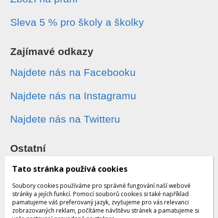
Sleva 5 % pro školy a školky
Zajímavé odkazy
Najdete nás na Facebooku
Najdete nás na Instagramu
Najdete nás na Twitteru
Ostatní
Sledování zásilek
Tato stránka používá cookies
Soubory cookies používáme pro správné fungování naší webové
Dárkové poukazy
stránky a jejích funkcí. Pomocí souborů cookies si také například
pamatujeme váš preferovaný jazyk, zvyšujeme pro vás relevanci
zobrazovaných reklam, počítáme návštěvu stránek a pamatujeme si
Obchodní podmínky - archiv