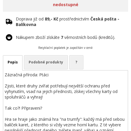
nedostupné
Doprava již od
89,- Kč
prostřednictvím
Česká pošta -
Balíkovna
Nákupem zboží získáte
7
věrnostních bodů (kreditů).
Recyklační poplatek je započítán v ceně
Popis
Podobné produkty
?
Zázračná příroda: Ptáci
Zjisti, které druhy zvířat potřebují největší ochranu před
vyhynutím, vsaď na jejich přednosti, získej všechny karty od
spoluhráčů a vyhraj!
Tak co?! Připraveni?
Hra se hraje jako známá hra "na trumfy": každý má před sebou
balíček karet, z kterého si vždy vezme horní kartu. Z té vybere
nejsilnější přednost daného zvířete (např. váha) a oznámí