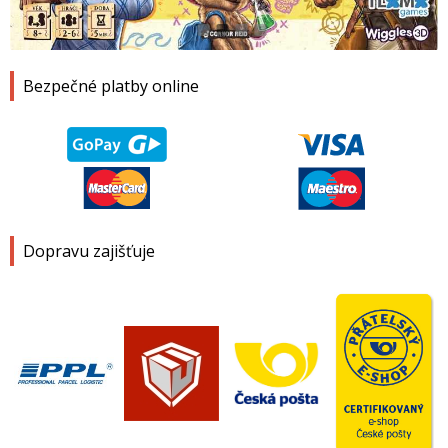
1
2
3
4
Bezpečné platby online
Dopravu zajišťuje