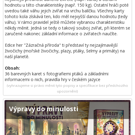
hodnotu u této charakteristiky (např. 150 kg). Ostatní hráči poté
uvedou také váhu jejich zvířat na vrchu balíčku. Všechny karty
tohoto kola získává ten, kdo měl nejvyšší danou hodnotu (tedy
váhu). V rámci pravidel ještě můžete vybranou charakteristiku
někdy měnit. Jedná se tedy o takový souboj zvířat, při kterém se
zaručeně nakonec základní informace o zvířatech naučíte.
Edice her "Zázračná příroda" ti představí ty nejzajímavější
živočichy (mořské živočichy, plazy, ptáky, šelmy a primáty) na
naší planetě.
Obsah:
36 barevných karet s fotografiemi ptáků a základními
informacemi o nich, pravidla hry v českém jazyce
(vyhrazujeme si právo měnit tyto popisy a specifikace bez předchozího
upozornění)
Výpravy do minulosti