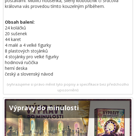
postavami. Mluvící housenka, Šílený kloboučník či Srdcová
královna vás provedou tímto kouzelným příběhem.
Obsah balení:
24 koláčků
20 sušenek
44 karet
4 malé a 4 velké figurky
8 plastových stojánků
4 stojánky pro velké figurky
hodinová ručička
herní deska
český a slovenský návod
(vyhrazujeme si právo měnit tyto popisy a specifikace bez předchozího
upozornění)
Výpravy do minulosti