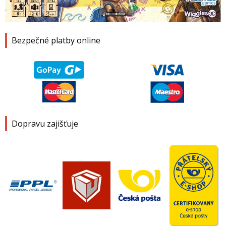
1
2
3
4
Bezpečné platby online
Dopravu zajišťuje