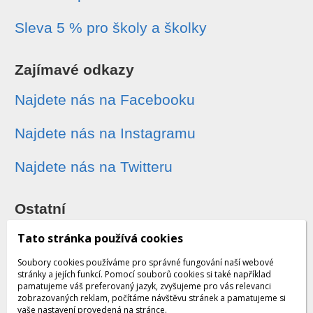
Sleva 5 % pro školy a školky
Zajímavé odkazy
Najdete nás na Facebooku
Najdete nás na Instagramu
Najdete nás na Twitteru
Ostatní
Sledování zásilek
Tato stránka používá cookies
Soubory cookies používáme pro správné fungování naší webové
Dárkové poukazy
stránky a jejích funkcí. Pomocí souborů cookies si také například
pamatujeme váš preferovaný jazyk, zvyšujeme pro vás relevanci
zobrazovaných reklam, počítáme návštěvu stránek a pamatujeme si
Obchodní podmínky - archiv
vaše nastavení provedená na stránce.