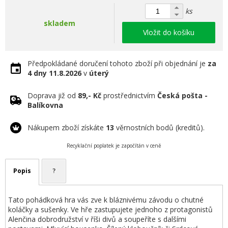
ks
skladem
Vložit do košíku
Předpokládané doručení tohoto zboží při objednání je
za
4 dny
11.8.2026
v
úterý
Doprava již od
89,- Kč
prostřednictvím
Česká pošta -
Balíkovna
Nákupem zboží získáte
13
věrnostních bodů (kreditů).
Recyklační poplatek je započítán v ceně
Popis
?
Tato pohádková hra vás zve k bláznivému závodu o chutné
koláčky a sušenky. Ve hře zastupujete jednoho z protagonistů
Alenčina dobrodružství v říši divů a soupeříte s dalšími