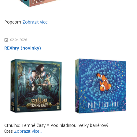
Popcorn
Zobrazit více...
02.04.2026
REXhry (novinky)
Cthulhu: Temné časy * Pod hladinou: Velký bariérový
útes
Zobrazit více...