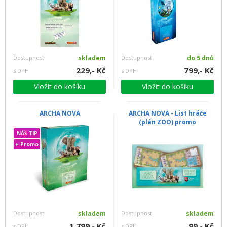
Dostupnost
skladem
Dostupnost
do 5 dnů
229,- Kč
799,- Kč
s DPH
s DPH
Vložit do košíku
Vložit do košíku
ARCHA NOVA
ARCHA NOVA - List hráče
(plán ZOO) promo
NÁŠ TIP
+ Promo
Dostupnost
skladem
Dostupnost
skladem
1 799,- Kč
99,- Kč
s DPH
s DPH