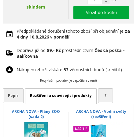
skladem
Vložit do košíku
Předpokládané doručení tohoto zboží při objednání je
za
4 dny
10.8.2026
v
pondělí
Doprava již od
89,- Kč
prostřednictvím
Česká pošta -
Balíkovna
Nákupem zboží získáte
53
věrnostních bodů (kreditů).
Recyklační poplatek je započítán v ceně
Popis
Rozšíření a související produkty
?
ARCHA NOVA - Plány ZOO
ARCHA NOVA - Vodní světy
(sada 2)
(rozšíření)
NÁŠ TIP