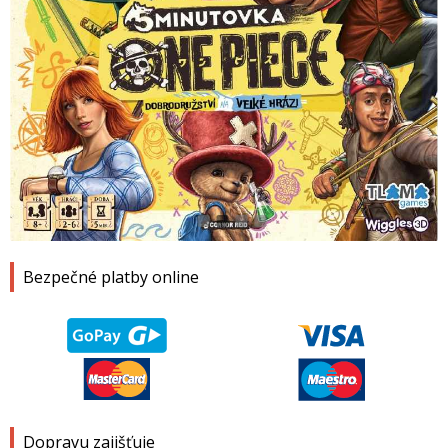
1
2
3
4
Bezpečné platby online
Dopravu zajišťuje