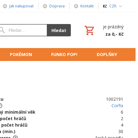
Jak nakupovat
Doprava
Kontakt
CZK
je prázdný
Hledat
za 0,- Kč
POKÉMON
FUNKO POP!
DOPLŇKY
tu
1002191
Corfix
ý minimální věk
6
 počet hráčů
2
 počet hráčů
4
 (min.)
30
verze
česká pravidla