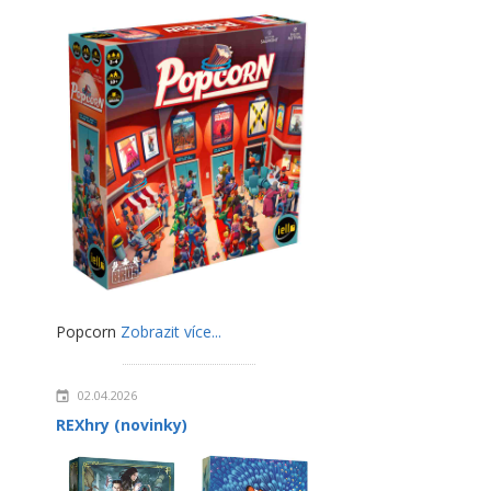
Popcorn
Zobrazit více...
02.04.2026
REXhry (novinky)