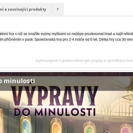
ní a související produkty
?
ktivní hra v níž se snažíte svýmy myškami co nejlépe prozkoumat hrad a najít někol
m přičiněním v pasti. Společenská hra pro 2-4 hráče od 6 let. Délka hry cca 30 min
(vyhrazujeme si právo měnit tyto popisy a specifikace b
o minulosti