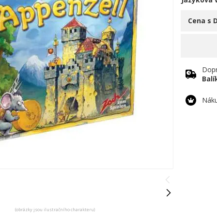
Cena s 
Dopr
Bal
Náku
(obrázky jsou ilustračního charakteru)