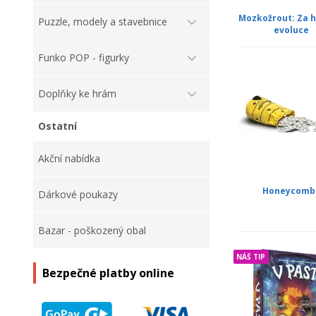
Mozkožrout: Za h
Puzzle, modely a stavebnice
evoluce
Funko POP - figurky
Doplňky ke hrám
Ostatní
Akční nabídka
Honeycomb
Dárkové poukazy
Bazar - poškozený obal
NÁŠ TIP
Bezpečné platby online