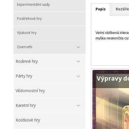
Experimentální sady
Popis
Rozšíře
Postřehové hry
Výukové hry
Velmi oblíbená intera
myška neskončila cizí
Quercetti
Rodinné hry
Párty hry
Výpravy d
Vědomostní hry
Karetní hry
Kostkové hry