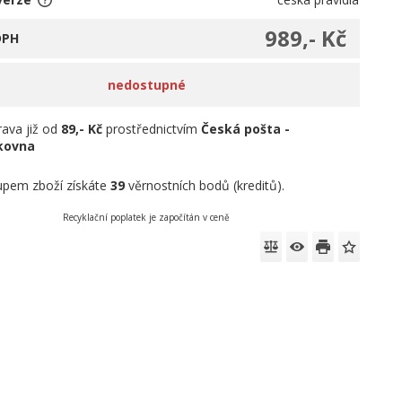
989,- Kč
DPH
nedostupné
ava již od
89,- Kč
prostřednictvím
Česká pošta -
íkovna
pem zboží získáte
39
věrnostních bodů (kreditů).
Recyklační poplatek je započítán v ceně