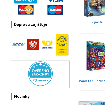
V pasti
Dopravu zajišťuje
Panic Lab – druh
Novinky