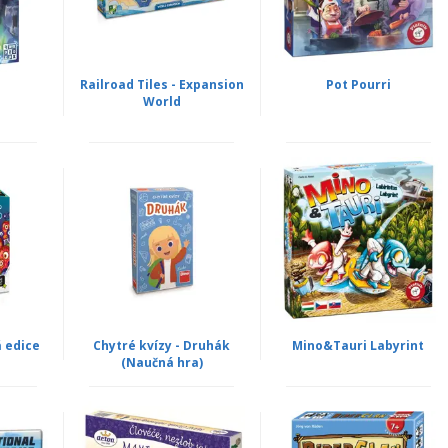
Railroad Tiles - Expansion
Pot Pourri
World
á edice
Chytré kvízy - Druhák
Mino&Tauri Labyrint
(Naučná hra)