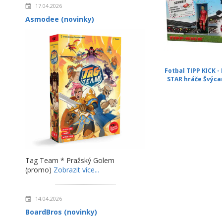
17.04.2026
Asmodee (novinky)
Fotbal TIPP KICK -
STAR hráče Švýcar
Tag Team * Pražský Golem
(promo)
Zobrazit více...
14.04.2026
BoardBros (novinky)