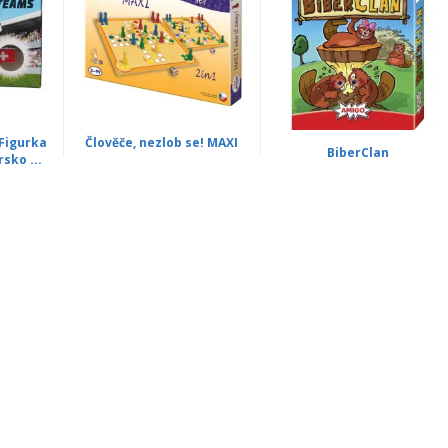
 Figurka
Člověče, nezlob se! MAXI
BiberClan
sko ...