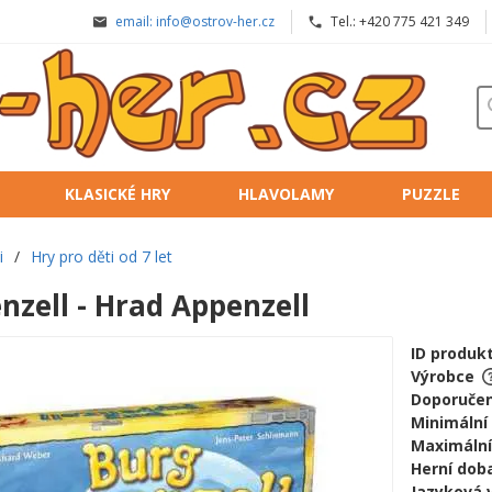
email: info@ostrov-her.cz
Tel.: +420 775 421 349
KLASICKÉ HRY
HLAVOLAMY
PUZZLE
i
/
Hry pro děti od 7 let
nzell - Hrad Appenzell
ID produk
Výrobce
Doporučen
Minimální
Maximální
Herní doba
Jazyková 