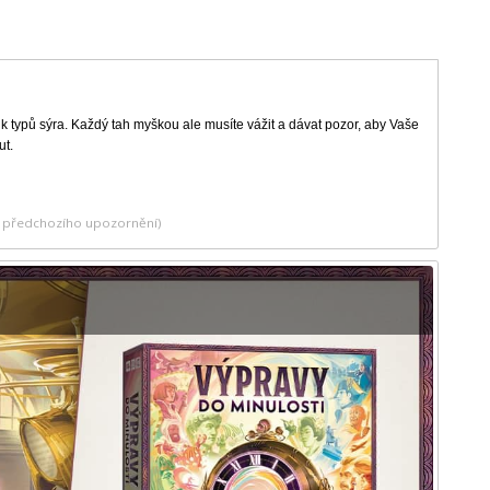
ik typů sýra. Každý tah myškou ale musíte vážit a dávat pozor, aby Vaše
ut.
ez předchozího upozornění)