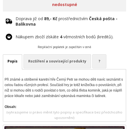
nedostupné
Doprava již od
89,- Kč
prostřednictvím
Česká pošta -
Balíkovna
Nákupem zboží získáte
4
věrnostních bodů (kreditů).
Recyklační poplatek je započítán v ceně
Popis
Rozšíření a související produkty
?
Při známé a oblíbené karetní hře Černý Petr se mohou děti navíc seznámit s
celou řadou různých profesí. Součástí hry je totiž knížečka o povoláních, při
níž si mohou děti s rodiči povídat o tom, co dělá třeba kominík, jaká je náplň
práce lékaře nebo jaké zaměstnání vykonává maminka či tatínek.
Obsah:
(vyhrazujeme si právo měnit tyto popisy a specifikace bez předchozího
upozornění)