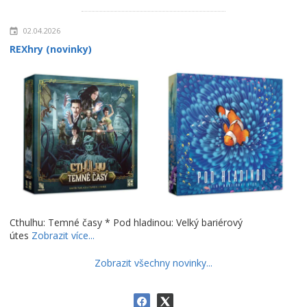
02.04.2026
REXhry (novinky)
Cthulhu: Temné časy * Pod hladinou: Velký bariérový
útes
Zobrazit více...
Zobrazit všechny novinky...