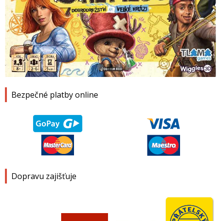
1
2
3
4
Bezpečné platby online
Dopravu zajišťuje