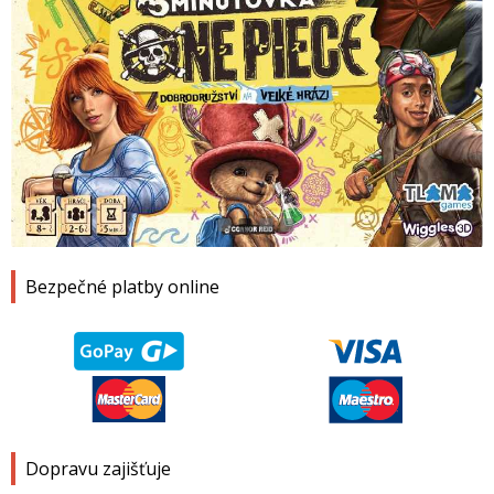
1
2
3
4
Bezpečné platby online
Dopravu zajišťuje