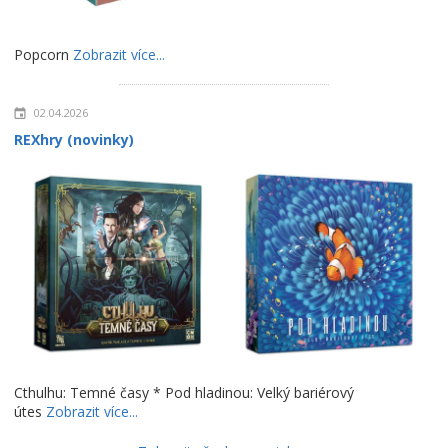
Popcorn
Zobrazit více...
02.04.2026
REXhry (novinky)
Cthulhu: Temné časy * Pod hladinou: Velký bariérový
útes
Zobrazit více...