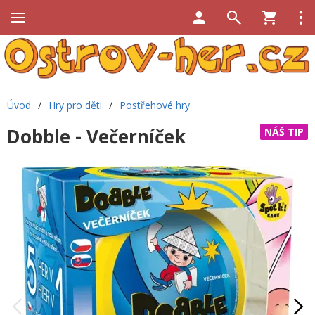
Úvod
/
Hry pro děti
/
Postřehové hry
Dobble - Večerníček
NÁŠ TIP