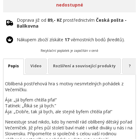
nedostupné
Doprava již od
89,- Kč
prostřednictvím
Česká pošta -
Balíkovna
Nákupem zboží získáte
17
věrnostních bodů (kreditů).
Recyklační poplatek je započítán v ceně
Popis
Video
Rozšíření a související produkty
?
Oblíbená postřehová hra s motivy nesmrtelných pohádek z
Večerníčku.
Ája: „Já byfem chtěla pfa!”
Tatínek: „Říká se já bych.”
Ája: „Dobře, tak já bych, ale stejně byfem chtěla pfa!”
Neexistuje snad nikdo, kdo by neměl rád oblíbený dětský pořad
Večerníček. Již přes půl století baví malé i velké diváky u nás i na
Slovensku. Připomeňte si společně s celou vaší rodinou