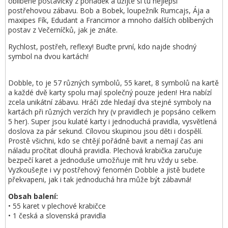
oblíbené postavičky z pohádek a užijte si tu nejlepší
postřehovou zábavu. Bob a Bobek, loupežník Rumcajs, Ája a
maxipes Fík, Edudant a Francimor a mnoho dalších oblíbených
postav z Večerníčků, jak je znáte.
Rychlost, postřeh, reflexy! Buďte první, kdo najde shodný
symbol na dvou kartách!
Dobble, to je 57 různých symbolů, 55 karet, 8 symbolů na kartě
a každé dvě karty spolu mají společný pouze jeden! Hra nabízí
zcela unikátní zábavu. Hráči zde hledají dva stejné symboly na
kartách při různých verzích hry (v pravidlech je popsáno celkem
5 her). Super jsou kulaté karty i jednoduchá pravidla, vysvětlená
doslova za pár sekund. Cílovou skupinou jsou děti i dospělí.
Prostě všichni, kdo se chtějí pořádně bavit a nemají čas ani
náladu pročítat dlouhá pravidla. Plechová krabička zaručuje
bezpečí karet a jednoduše umožňuje mít hru vždy u sebe.
Vyzkoušejte i vy postřehový fenomén Dobble a jistě budete
překvapeni, jak i tak jednoduchá hra může být zábavná!
Obsah balení:
• 55 karet v plechové krabičce
• 1 česká a slovenská pravidla