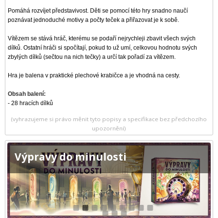
Pomáhá rozvíjet představivost. Děti se pomocí této hry snadno naučí
poznávat jednoduché motivy a počty teček a přiřazovat je k sobě.
Vítězem se stává hráč, kterému se podaří nejrychleji zbavit všech svých
dílků. Ostatní hráči si spočítají, pokud to už umí, celkovou hodnotu svých
zbylých dílků (sečtou na nich tečky) a určí tak pořadí za vítězem.
Hra je balena v praktické plechové krabičce a je vhodná na cesty.
Obsah balení:
- 28 hracích dílků
(vyhrazujeme si právo měnit tyto popisy a specifikace bez předchozího
upozornění)
Výpravy do minulosti
1
2
3
4
5
6
7
8
9
10
11
12