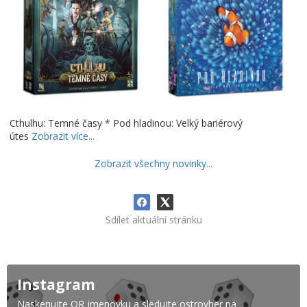
Cthulhu: Temné časy * Pod hladinou: Velký bariérový
útes
Zobrazit více...
Zobrazit všechny novinky...
Sdílet aktuální stránku
Instagram
Naskenujte QR jmenovku a sledujte ostrovher na