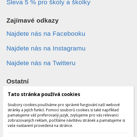
Sleva 5 % pro školy a školky
Zajímavé odkazy
Najdete nás na Facebooku
Najdete nás na Instagramu
Najdete nás na Twitteru
Ostatní
Sledování zásilek
Tato stránka používá cookies
Soubory cookies používáme pro správné fungování naší webové
Dárkové poukazy
stránky a jejích funkcí. Pomocí souborů cookies si také například
pamatujeme váš preferovaný jazyk, zvyšujeme pro vás relevanci
zobrazovaných reklam, počítáme návštěvu stránek a pamatujeme si
Obchodní podmínky - archiv
vaše nastavení provedená na stránce.