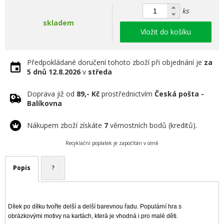
ks
skladem
Vložit do košíku
Předpokládané doručení tohoto zboží při objednání je
za
5 dnů
12.8.2026
v
středa
Doprava již od
89,- Kč
prostřednictvím
Česká pošta -
Balíkovna
Nákupem zboží získáte
7
věrnostních bodů (kreditů).
Recyklační poplatek je započítán v ceně
Popis
?
Dílek po dílku tvořte delší a delší barevnou řadu. Populární hra s
obrázkovými motivy na kartách, která je vhodná i pro malé děti.